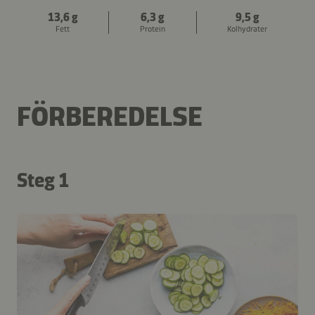
13,6 g
6,3 g
9,5 g
Fett
Protein
Kolhydrater
FÖRBEREDELSE
Steg 1