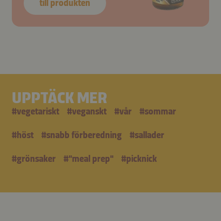
till produkten
UPPTÄCK MER
#
vegetariskt
#
veganskt
#
vår
#
sommar
#
höst
#
snabb förberedning
#
sallader
#
grönsaker
#
"meal prep"
#
picknick