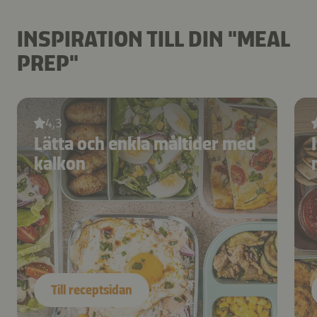
INSPIRATION TILL DIN "MEAL
PREP"
4,3
Lätta och enkla måltider med
kalkon
Till receptsidan