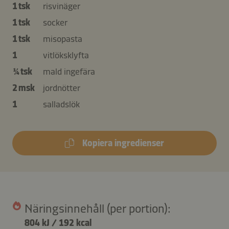
1 tsk
risvinäger
1 tsk
socker
1 tsk
misopasta
1
vitlöksklyfta
¼ tsk
mald ingefära
2 msk
jordnötter
1
salladslök
Kopiera ingredienser
Näringsinnehåll (per portion):
804 kJ
/
192 kcal