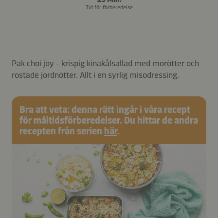
Tid för förberedelse
Pak choi joy - krispig kinakålsallad med morötter och
rostade jordnötter. Allt i en syrlig misodressing.
Bra att veta: denna rätt ingår i våra recept
för måltidsförberedelser. Du hittar de andra
recepten från serien
här
.