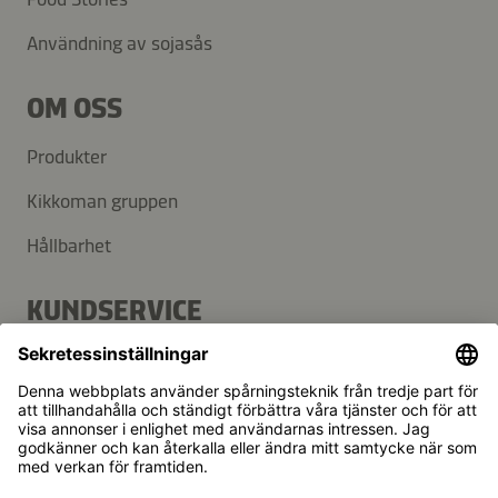
Användning av sojasås
OM OSS
Produkter
Kikkoman gruppen
Hållbarhet
KUNDSERVICE
FAQ
Kontakt
Nyhetsbrev