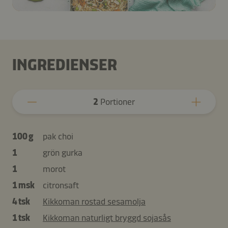
INGREDIENSER
2
Portioner
100 g
pak choi
1
grön gurka
1
morot
1 msk
citronsaft
4 tsk
Kikkoman rostad sesamolja
1 tsk
Kikkoman naturligt bryggd sojasås