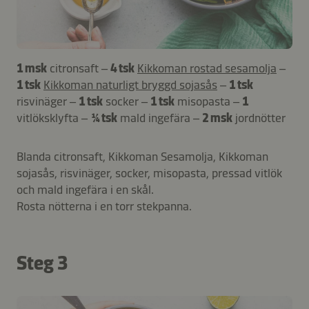
1 msk
citronsaft –
4 tsk
Kikkoman rostad sesamolja
–
1 tsk
Kikkoman naturligt bryggd sojasås
–
1 tsk
risvinäger –
1 tsk
socker –
1 tsk
misopasta –
1
vitlöksklyfta –
¼ tsk
mald ingefära –
2 msk
jordnötter
Blanda citronsaft, Kikkoman Sesamolja, Kikkoman
sojasås, risvinäger, socker, misopasta, pressad vitlök
och mald ingefära i en skål.
Rosta nötterna i en torr stekpanna.
Steg 3