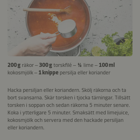
200 g
räkor –
300 g
torskfilé –
½
lime –
100 ml
kokosmjölk –
1 knippe
persilja eller koriander
Hacka persiljan eller koriandern. Skölj räkorna och ta
bort svansarna. Skär torsken i tjocka tärningar. Tillsätt
torsken i soppan och sedan räkorna 5 minuter senare.
Koka i ytterligare 5 minuter. Smaksätt med limejuice,
kokosmjölk och servera med den hackade persiljan
eller koriandern.