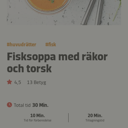
#
huvudrätter
#
fisk
Fisksoppa med räkor
och torsk
4,5
13 Betyg
Total tid
30 Min.
10 Min.
20 Min.
Tid för förberedelse
Tillagningstid