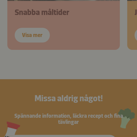
Snabba måltider
Visa mer
Missa aldrig något!
Spännande information, läckra recept och fina
tävlingar