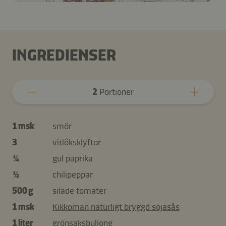
INGREDIENSER
2
Portioner
1 msk
smör
3
vitlöksklyftor
¼
gul paprika
½
chilipeppar
500 g
silade tomater
1 msk
Kikkoman naturligt bryggd sojasås
1 liter
grönsaksbuljong