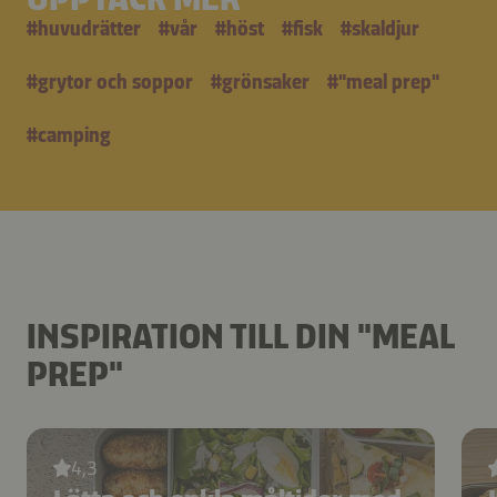
#
huvudrätter
#
vår
#
höst
#
fisk
#
skaldjur
#
grytor och soppor
#
grönsaker
#
"meal prep"
#
camping
INSPIRATION TILL DIN "MEAL
PREP"
4,3