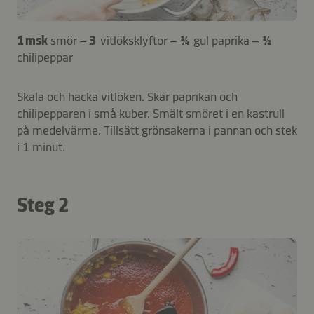
1 msk
smör –
3
vitlöksklyftor –
¼
gul paprika –
½
chilipeppar
Skala och hacka vitlöken. Skär paprikan och
chilipepparen i små kuber. Smält smöret i en kastrull
på medelvärme. Tillsätt grönsakerna i pannan och stek
i 1 minut.
Steg 2