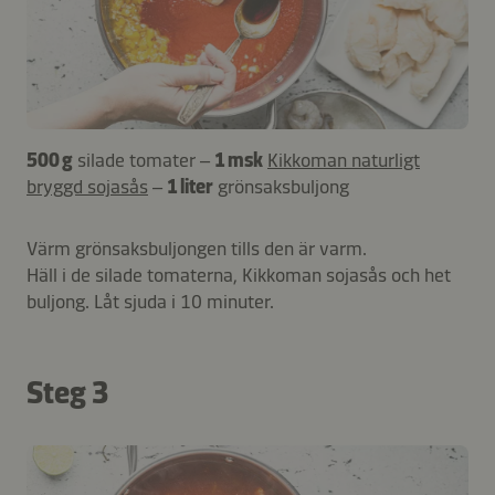
500 g
silade tomater –
1 msk
Kikkoman naturligt
bryggd sojasås
–
1 liter
grönsaksbuljong
Värm grönsaksbuljongen tills den är varm.
Häll i de silade tomaterna, Kikkoman sojasås och het
buljong. Låt sjuda i 10 minuter.
Steg 3