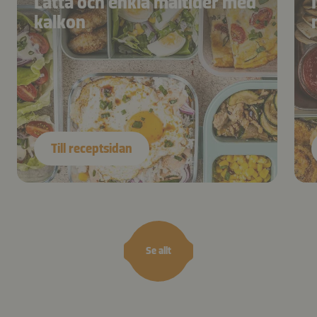
Lätta och enkla måltider med
kalkon
Till receptsidan
Se allt