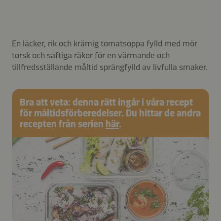
En läcker, rik och krämig tomatsoppa fylld med mör
torsk och saftiga räkor för en värmande och
tillfredsställande måltid sprängfylld av livfulla smaker.
Bra att veta: denna rätt ingår i våra recept
för måltidsförberedelser. Du hittar de andra
recepten från serien
här
.