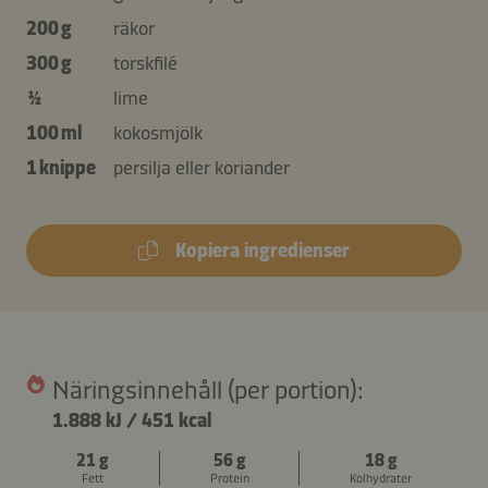
200 g
räkor
300 g
torskfilé
½
lime
100 ml
kokosmjölk
1 knippe
persilja eller koriander
Kopiera ingredienser
Näringsinnehåll (per portion):
1.888 kJ
/
451 kcal
21 g
56 g
18 g
Fett
Protein
Kolhydrater