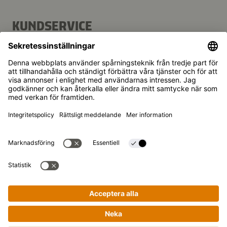
KUNDSERVICE
FAQ
Kontakt
Nyhetsbrev
Kikkoman är ett registrerat varumärke som tillhör Kikkoman
Corporation, Japan.
© Kikkoman Trading Europe GmbH 2023 – 2026
Theodorstraße 180, 40472 Düsseldorf, Germany
Registrerad vid Amtsgericht Düsseldorf:
Handelsregisternummer: HRB 35856
Sekretessinställningar
Rättsligt meddelande
Dataintegritet
Steg-för-steg-matlagning på ett