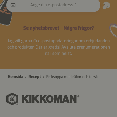
Ange din e-postadress
Se nyhetsbrevet
Några frågor?
Jag vill gärna få e-postuppdateringar om erbjudanden
och produkter. Det är gratis!
Avsluta prenumerationen
när som helst.
Hemsida
Recept
Fisksoppa med räkor och torsk