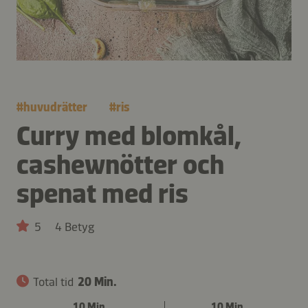
#
huvudrätter
#
ris
Curry med blomkål,
cashewnötter och
spenat med ris
5
4 Betyg
Total tid
20 Min.
10 Min.
10 Min.