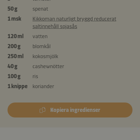
50 g
spenat
1 msk
Kikkoman naturligt bryggd reducerat
saltinnehåll sojasås
120 ml
vatten
200 g
blomkål
250 ml
kokosmjölk
40 g
cashewnötter
100 g
ris
1 knippe
koriander
Kopiera ingredienser