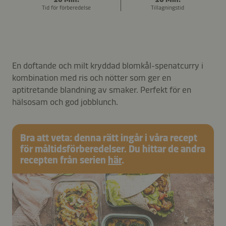
Tid för förberedelse
Tillagningstid
En doftande och milt kryddad blomkål-spenatcurry i
kombination med ris och nötter som ger en
aptitretande blandning av smaker. Perfekt för en
hälsosam och god jobblunch.
Bra att veta: denna rätt ingår i våra recept
för måltidsförberedelser. Du hittar de andra
recepten från serien
här
.