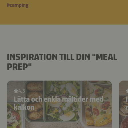
#
camping
INSPIRATION TILL DIN "MEAL
PREP"
4,3
Lätta och enkla måltider med
kalkon