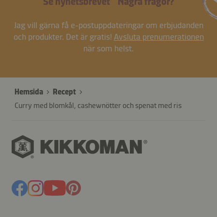
Se nyhetsbrevet
Några frågor?
Jag vill gärna få e-postuppdateringar om erbjudanden
och produkter. Det är gratis!
Avsluta prenumerationen
när som helst.
Hemsida
Recept
Curry med blomkål, cashewnötter och spenat med ris