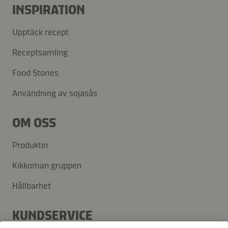
INSPIRATION
Upptäck recept
Receptsamling
Food Stories
Användning av sojasås
OM OSS
Produkter
Kikkoman gruppen
Hållbarhet
KUNDSERVICE