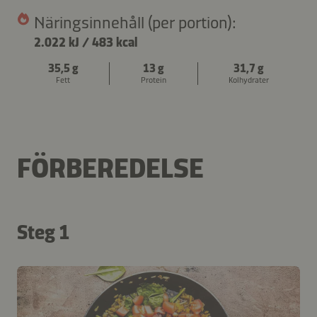
Näringsinnehåll (per portion):
2.022 kJ
/
483 kcal
35,5 g
13 g
31,7 g
Fett
Protein
Kolhydrater
FÖRBEREDELSE
Steg 1