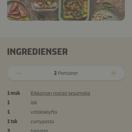
INGREDIENSER
2
Portioner
1 msk
Kikkoman rostad sesamolja
1
lök
1
vitlöksklyfta
1 tsk
currypasta
3
tomater