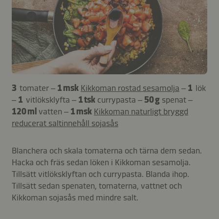
3
tomater –
1 msk
Kikkoman rostad sesamolja
–
1
lök
–
1
vitlöksklyfta –
1 tsk
currypasta –
50 g
spenat –
120 ml
vatten –
1 msk
Kikkoman naturligt bryggd
reducerat saltinnehåll sojasås
Blanchera och skala tomaterna och tärna dem sedan.
Hacka och fräs sedan löken i Kikkoman sesamolja.
Tillsätt vitlöksklyftan och currypasta. Blanda ihop.
Tillsätt sedan spenaten, tomaterna, vattnet och
Kikkoman sojasås med mindre salt.