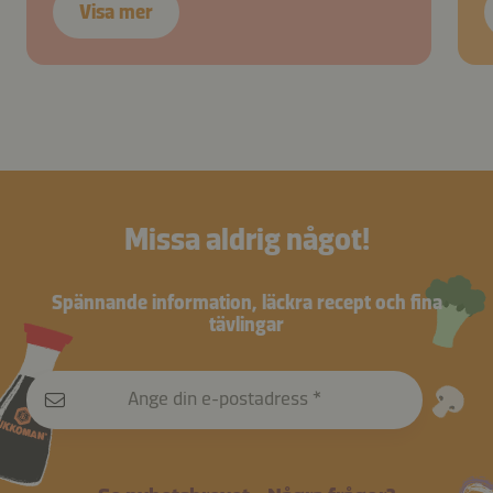
Visa mer
Missa aldrig något!
Spännande information, läckra recept och fina
tävlingar
Ange din e-postadress