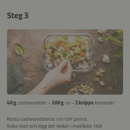
Steg 3
40 g
cashewnötter –
100 g
ris –
1 knippe
koriander
Rosta cashewnötterna i en torr panna.
Koka riset och lägg det sedan i matlådor. Häll