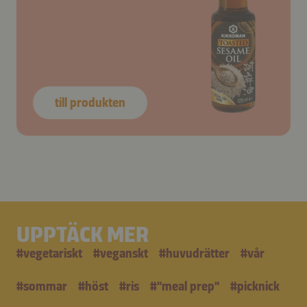
till produkten
UPPTÄCK MER
#
vegetariskt
#
veganskt
#
huvudrätter
#
vår
#
sommar
#
höst
#
ris
#
"meal prep"
#
picknick