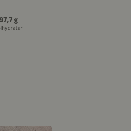
97,7 g
lhydrater