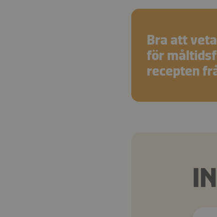
Bra att veta
för måltids
recepten fr
I