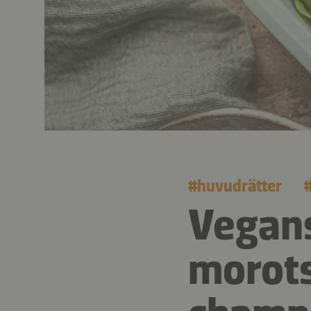
#
huvudrätter
Vegan
morots