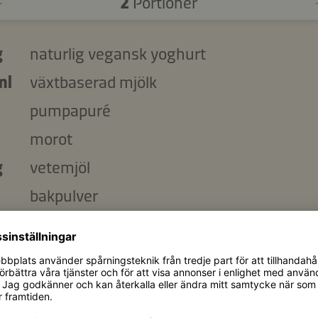
2
Portioner
g
naturlig vegansk yoghurt
ml
växtbaserad mjölk
pumpapuré
morot
g
vetemjöl
bakpulver
msk
Kikkoman naturligt bryggd reducerat
saltinnehåll sojasås
g
tempeh
g
champinjoner