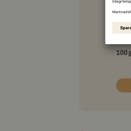
1 ms
2 ms
1 ms
1
100 