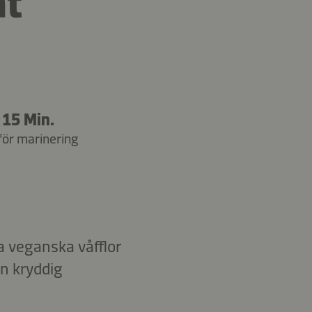
at
15 Min.
för marinering
a veganska våfflor
n kryddig