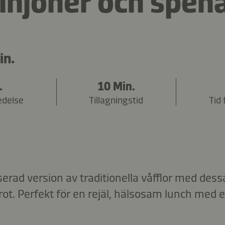
njoner och spen
in.
.
10 Min.
edelse
Tillagningstid
Tid 
erad version av traditionella våfflor med dess
t. Perfekt för en rejäl, hälsosam lunch med e