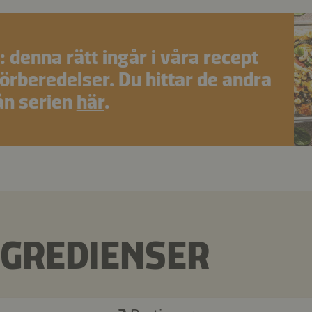
: denna rätt ingår i våra recept
förberedelser. Du hittar de andra
ån serien
här
.
NGREDIENSER