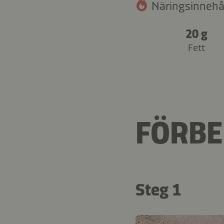
Näringsinnehåll
20 g
Fett
FÖRBE
Steg 1