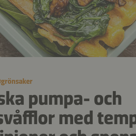
#
grönsaker
ska pumpa- och
våfflor med tem