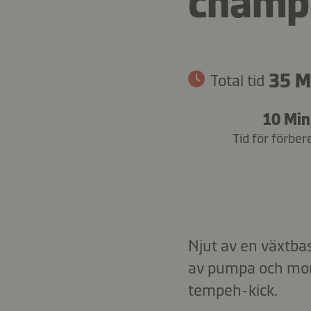
champi
35 M
Total tid
10 Min
Tid för förber
Njut av en växtbas
av pumpa och moro
tempeh-kick.