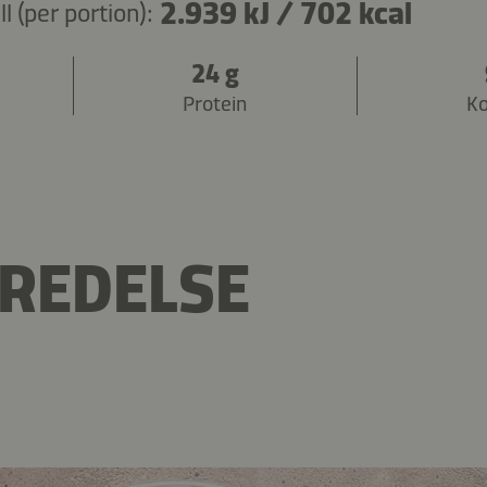
2.939 kJ
/
702 kcal
 (per portion):
24 g
Protein
Ko
REDELSE