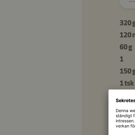
320 
120 
60 g
1
150 
1 tsk
4 ½ 
100 
100 