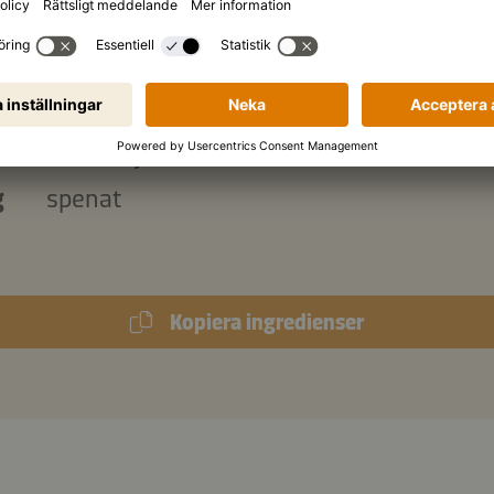
k
sriracha
k
Kikkoman rostad sesamolja
k
farinsocker
vitlöksklyfta
g
spenat
Kopiera ingredienser