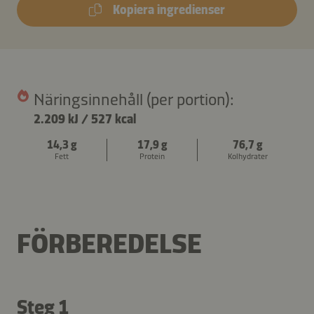
Kopiera ingredienser
Näringsinnehåll (per portion):
2.209 kJ
/
527 kcal
14,3 g
17,9 g
76,7 g
Fett
Protein
Kolhydrater
FÖRBEREDELSE
Steg 1