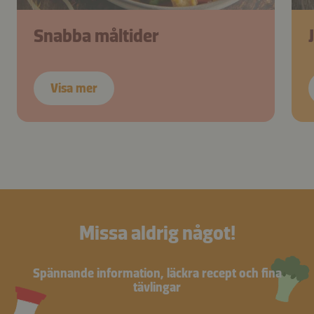
Snabba måltider
Visa mer
Missa aldrig något!
Spännande information, läckra recept och fina
tävlingar