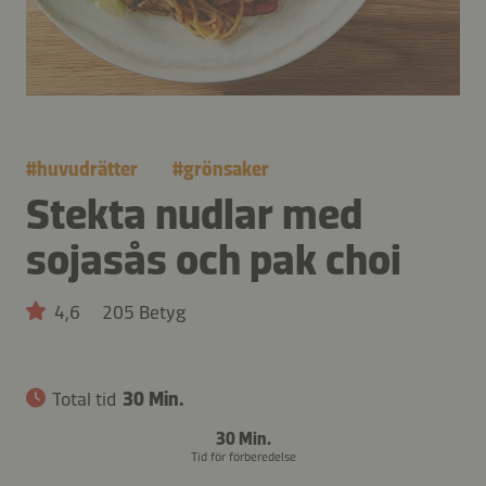
#
huvudrätter
#
grönsaker
Stekta nudlar med
sojasås och pak choi
4,6
205 Betyg
Total tid
30 Min.
30 Min.
Tid för förberedelse