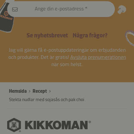
Ange din e-postadress
Se nyhetsbrevet
Några frågor?
Jag vill gärna få e-postuppdateringar om erbjudanden
och produkter. Det är gratis!
Avsluta prenumerationen
när som helst.
Hemsida
Recept
Stekta nudlar med sojasås och pak choi