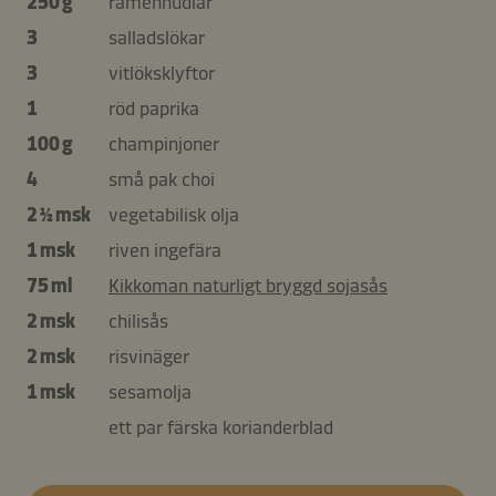
250 g
ramennudlar
3
salladslökar
3
vitlöksklyftor
1
röd paprika
100 g
champinjoner
4
små pak choi
2 ½ msk
vegetabilisk olja
1 msk
riven ingefära
75 ml
Kikkoman naturligt bryggd sojasås
2 msk
chilisås
2 msk
risvinäger
1 msk
sesamolja
ett par färska korianderblad