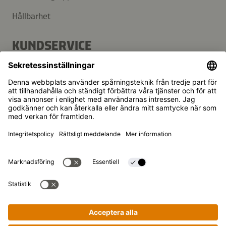
Hållbarhet
KUNDSERVICE
FAQ
Kontakt
Nyhetsbrev
Kikkoman är ett registrerat varumärke som tillhör Kikkoman
Corporation, Japan.
© Kikkoman Trading Europe GmbH 2023 – 2026
Theodorstraße 180, 40472 Düsseldorf, Germany
Registrerad vid Amtsgericht Düsseldorf:
Handelsregisternummer: HRB 35856
Sekretessinställningar
Rättsligt meddelande
Dataintegritet