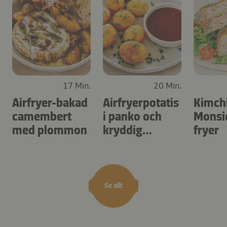
17 Min.
20 Min.
Airfryer-bakad
Airfryerpotatis
Kimch
camembert
i panko och
Monsie
med plommon
kryddig
fryer
dippsås
Se allt