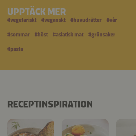
UPPTÄCK MER
#
vegetariskt
#
veganskt
#
huvudrätter
#
vår
#
sommar
#
höst
#
asiatisk mat
#
grönsaker
#
pasta
RECEPTINSPIRATION