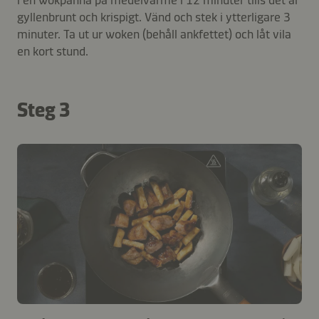
i en wokpanna på medelvärme i 12 minuter tills det är
gyllenbrunt och krispigt. Vänd och stek i ytterligare 3
minuter. Ta ut ur woken (behåll ankfettet) och låt vila
en kort stund.
Steg 3