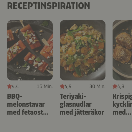
RECEPTINSPIRATION
4,4
15 Min.
4,9
30 Min.
4,8
BBQ-
Teriyaki-
Krispi
melonstavar
glasnudlar
kyckli
med fetaost
med jätteräkor
med
och mynta
jordn