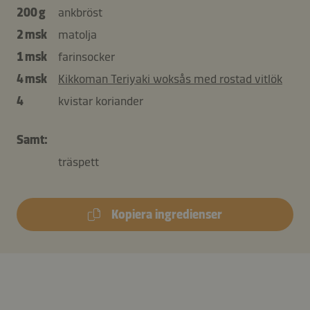
200 g
ankbröst
2 msk
matolja
1 msk
farinsocker
4 msk
Kikkoman Teriyaki woksås med rostad vitlök
4
kvistar koriander
Samt:
träspett
Kopiera ingredienser