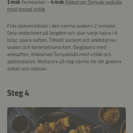
1 msk
farinsocker –
4 msk
Kikkoman Teriyaki woksås
med rostad vitlök
Fräs daikonrädisan i den varma woken i 2 minuter.
Dela ankbröstet på längden och skär varje halva i 6
bitar, spara saften. Tillsätt sockret och ankbitarna i
woken och karamellisera kort. Deglasera med
anksaften, Kikkoman Teriyakisås med vitlök och
apelsinjuicen. Reducera på hög värme för att glasera
ankan och rädisan.
Steg 4