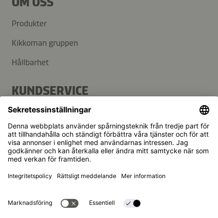
OM OSS
Produkter
Kikkoman gruppen
Hållbarhet
KUNDSERVICE
FAQ
Kontakt
Nyhetsbrev
Kikkoman är ett registrerat varumärke som tillhör Kikkoman
Corporation, Japan.
© Kikkoman Trading Europe GmbH 2023 – 2026
Theodorstraße 180, 40472 Düsseldorf, Germany