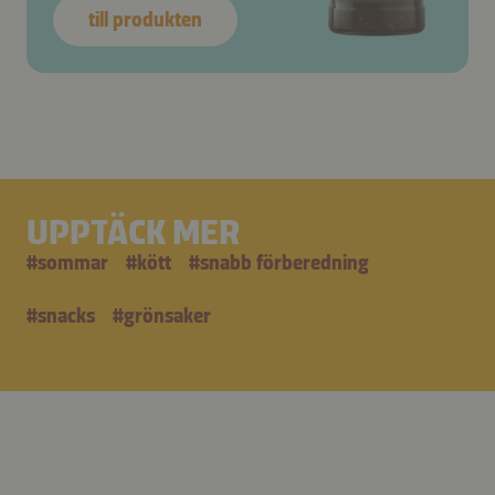
till produkten
UPPTÄCK MER
#
sommar
#
kött
#
snabb förberedning
#
snacks
#
grönsaker