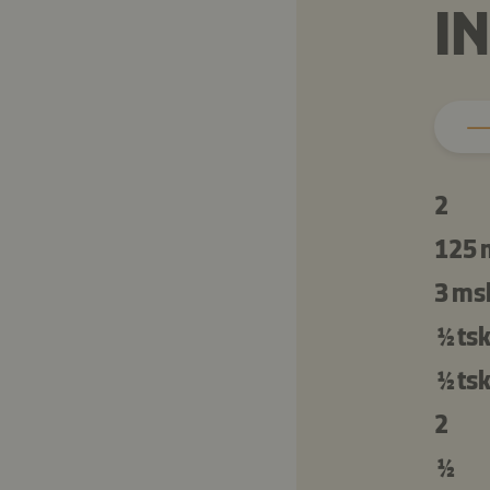
I
2
125 
3 ms
½ ts
½ ts
2
½