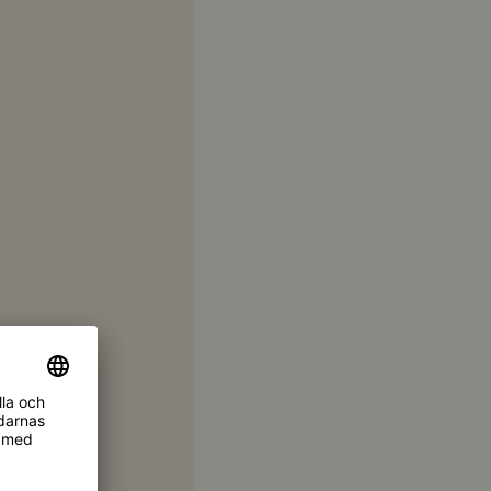
asås,