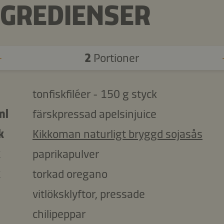
NGREDIENSER
2
Portioner
tonfiskfiléer - 150 g styck
ml
färskpressad apelsinjuice
k
Kikkoman naturligt bryggd sojasås
k
paprikapulver
k
torkad oregano
vitlöksklyftor, pressade
chilipeppar