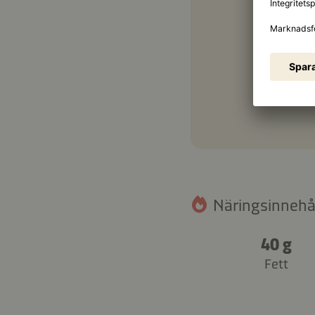
Näringsinnehåll
40 g
Fett