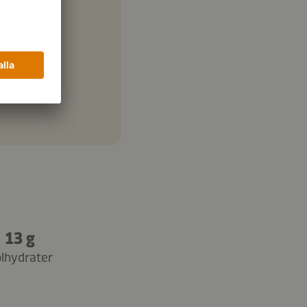
13 g
lhydrater