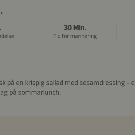
.
.
30 Min.
edelse
Tid för marinering
fisk på en krispig sallad med sesamdressing - et
slag på sommarlunch.