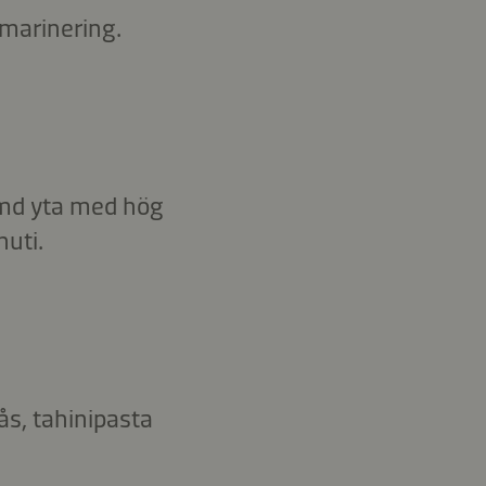
 marinering.
ärmd yta med hög
nuti.
ås, tahinipasta