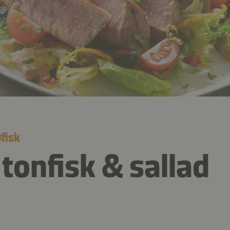
#
fisk
 tonfisk & sallad