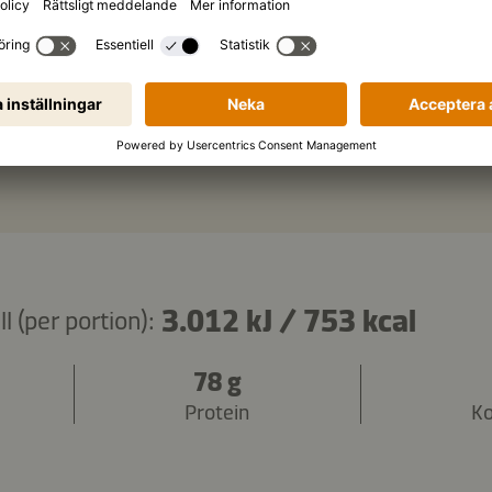
ättika och citron
Kopiera ingredienser
3.012 kJ
/
753 kcal
 (per portion):
78 g
Protein
Ko