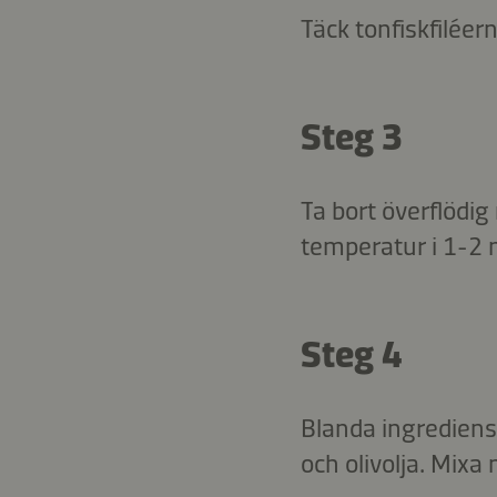
Täck tonfiskfiléer
Steg 3
Ta bort överflödig
temperatur i 1-2 mi
Steg 4
Blanda ingrediense
och olivolja. Mixa