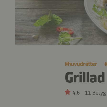
#
huvudrätter
Grillad
4,6
11 Betyg