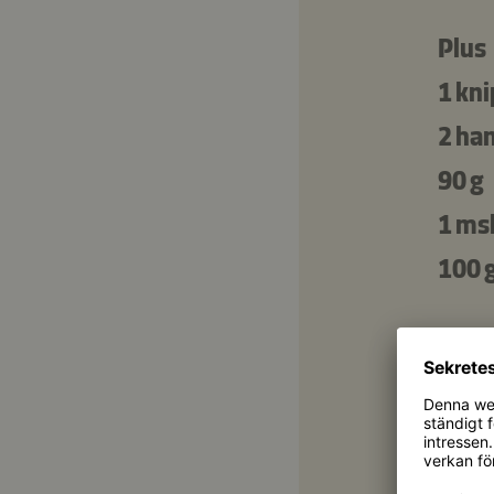
Plus
1 kn
2 han
90 g
1 ms
100 
Dres
3 ms
1 tsk
1 ms