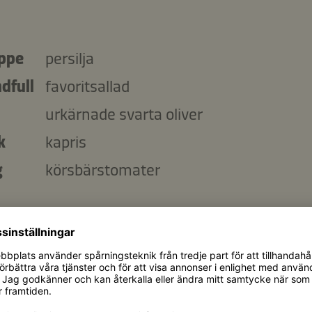
ippe
persilja
dfull
favoritsallad
urkärnade svarta oliver
k
kapris
g
körsbärstomater
sing
k
olivolja
tahinipasta
k
Kikkoman Ponzu - en Blandning av Soj