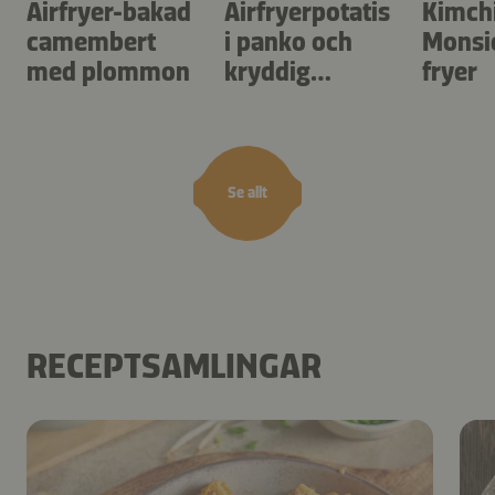
Airfryer-bakad
Airfryerpotatis
Kimch
camembert
i panko och
Monsie
med plommon
kryddig
fryer
dippsås
Se allt
RECEPTSAMLINGAR