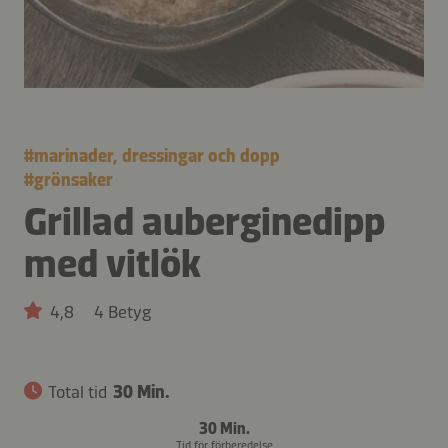
#
marinader, dressingar och dopp
#
grönsaker
Grillad auberginedipp
med vitlök
4,8
4 Betyg
Total tid
30 Min.
30 Min.
Tid för förberedelse