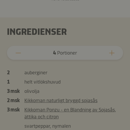
INGREDIENSER
4
Portioner
2
auberginer
1
helt vitlökshuvud
3 msk
olivolja
2 msk
Kikkoman naturligt bryggd sojasås
3 msk
Kikkoman Ponzu - en Blandning av Sojasås,
ättika och citron
svartpeppar, nymalen