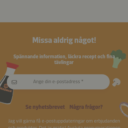
Missa aldrig något!
Spännande information, läckra recept och fina
tävlingar
Ange din e-postadress
Se nyhetsbrevet
Några frågor?
Jag vill gärna få e-postuppdateringar om erbjudanden
och produkter. Det är gratis!
Avsluta prenumerationen