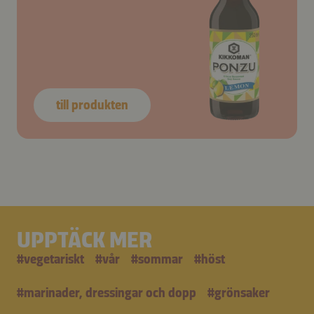
till produkten
UPPTÄCK MER
#
vegetariskt
#
vår
#
sommar
#
höst
#
marinader, dressingar och dopp
#
grönsaker