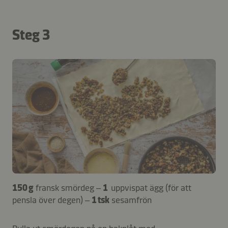
Steg 3
150 g
fransk smördeg –
1
uppvispat ägg (för att
pensla över degen) –
1 tsk
sesamfrön