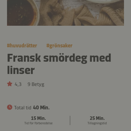
#
huvudrätter
#
grönsaker
Fransk smördeg med
linser
4,3
9 Betyg
Total tid
40 Min.
15 Min.
25 Min.
Tid för förberedelse
Tillagningstid