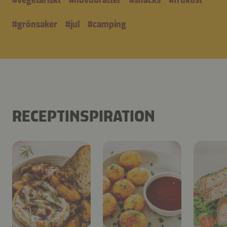
#
grönsaker
#
jul
#
camping
RECEPTINSPIRATION