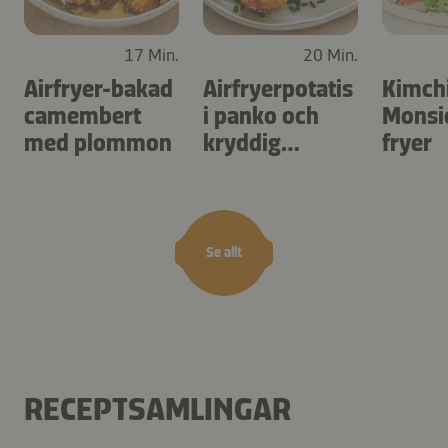
17 Min.
20 Min.
Airfryer-bakad
Airfryerpotatis
Kimch
camembert
i panko och
Monsie
med plommon
kryddig
fryer
dippsås
Se allt
RECEPTSAMLINGAR