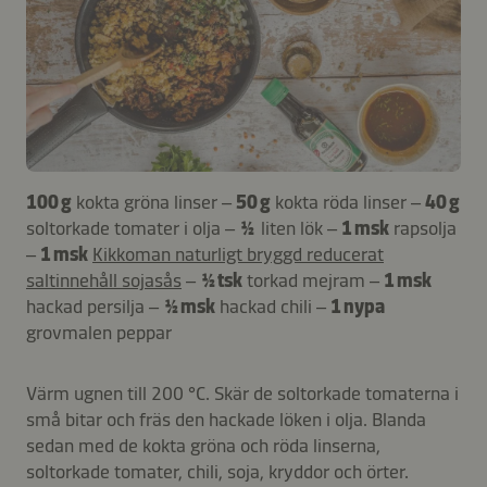
100 g
kokta gröna linser –
50 g
kokta röda linser –
40 g
soltorkade tomater i olja –
½
liten lök –
1 msk
rapsolja
–
1 msk
Kikkoman naturligt bryggd reducerat
saltinnehåll sojasås
–
½ tsk
torkad mejram –
1 msk
hackad persilja –
½ msk
hackad chili –
1 nypa
grovmalen peppar
Värm ugnen till 200 °C. Skär de soltorkade tomaterna i
små bitar och fräs den hackade löken i olja. Blanda
sedan med de kokta gröna och röda linserna,
soltorkade tomater, chili, soja, kryddor och örter.