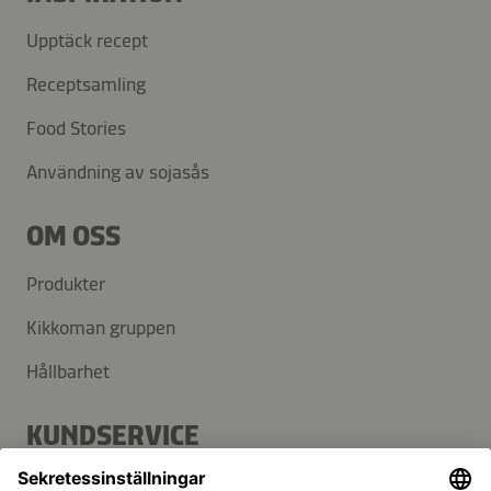
Upptäck recept
Receptsamling
Food Stories
Användning av sojasås
OM OSS
Produkter
Kikkoman gruppen
Hållbarhet
KUNDSERVICE
FAQ