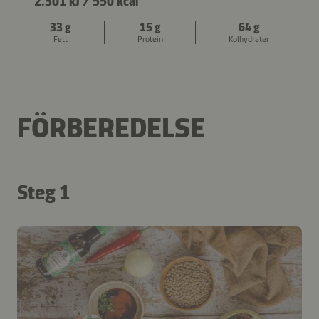
2.301 kJ
/
550 kcal
33 g
15 g
64 g
Fett
Protein
Kolhydrater
FÖRBEREDELSE
Steg 1