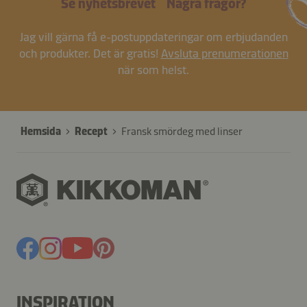
Se nyhetsbrevet
Några frågor?
Jag vill gärna få e-postuppdateringar om erbjudanden
och produkter. Det är gratis!
Avsluta prenumerationen
när som helst.
Hemsida
Recept
Fransk smördeg med linser
INSPIRATION