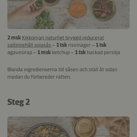
2 msk
Kikkoman naturligt bryggd reducerat
saltinnehåll sojasås
–
1 tsk
risvinäger –
1 tsk
agavesirap –
1 msk
ketchup –
1 tsk
hackad persilja
Blanda ingredienserna till såsen och ställ åt sidan
medan du förbereder rätten.
Steg 2