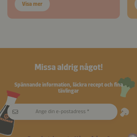
Visa mer
Missa aldrig något!
Spännande information, läckra recept och fina
tävlingar
Ange din e-postadress