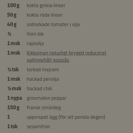
100 g
kokta gröna linser
50 g
kokta röda linser
40 g
soltorkade tomater i olja
½
liten lök
1 msk
rapsolja
1 msk
Kikkoman naturligt bryggd reducerat
saltinnehåll sojasås
½ tsk
torkad mejram
1 msk
hackad persilja
½ msk
hackad chili
1 nypa
grovmalen peppar
150 g
fransk smördeg
1
uppvispat ägg (för att pensla degen)
1 tsk
sesamfrön