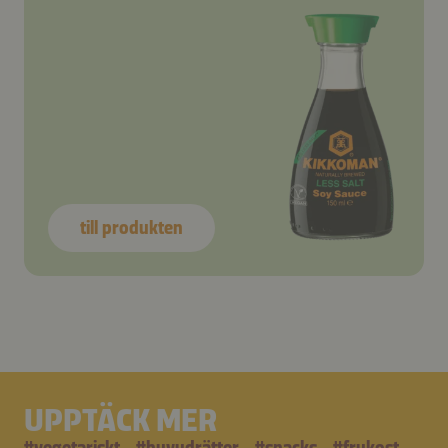
till produkten
UPPTÄCK MER
#
vegetariskt
#
huvudrätter
#
snacks
#
frukost