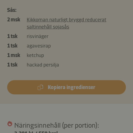
Sås:
2 msk
Kikkoman naturligt bryggd reducerat
saltinnehåll sojasås
1 tsk
risvinäger
1 tsk
agavesirap
1 msk
ketchup
1 tsk
hackad persilja
Kopiera ingredienser
Näringsinnehåll (per portion):