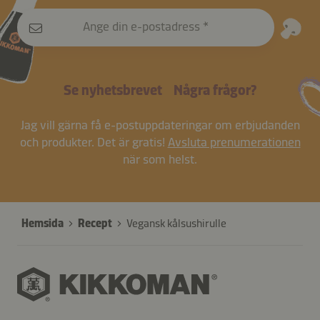
Ange din e-postadress
Se nyhetsbrevet
Några frågor?
Jag vill gärna få e-postuppdateringar om erbjudanden
och produkter. Det är gratis!
Avsluta prenumerationen
när som helst.
Hemsida
Recept
Vegansk kålsushirulle