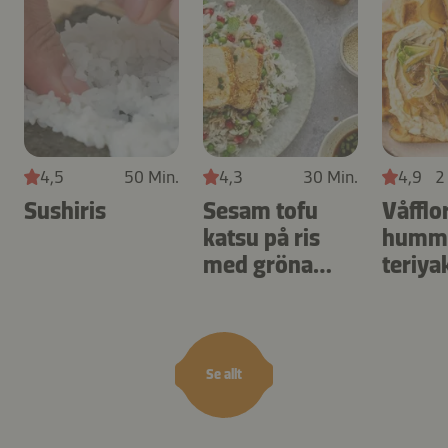
4,5
50 Min.
4,3
30 Min.
4,9
2
Sushiris
Sesam tofu
Våfflo
katsu på ris
hummu
med gröna
teriya
ärtor
med t
Se allt