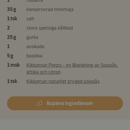
35 g
konserverad minimajs
1 tsk
salt
2
stora spetsiga kålblad
25 g
gurka
1
avokado
5 g
basilika
1 msk
Kikkoman Ponzu - en Blandning av Sojasås,
ättika och citron
1 tsk
Kikkoman naturligt bryggd sojasås
Kopiera ingredienser