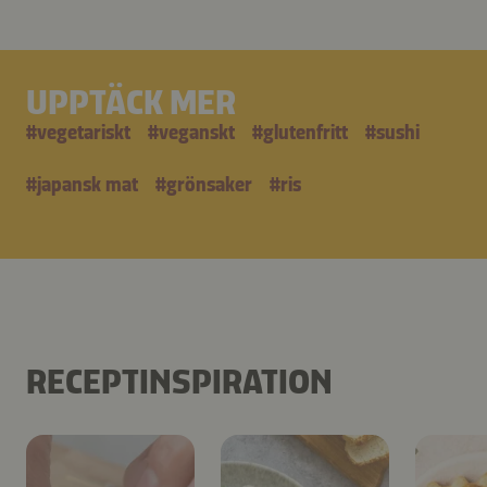
UPPTÄCK MER
#
vegetariskt
#
veganskt
#
glutenfritt
#
sushi
#
japansk mat
#
grönsaker
#
ris
RECEPTINSPIRATION