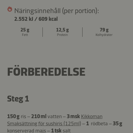
Näringsinnehåll (per portion):
2.552 kJ
/
609 kcal
25 g
12,5 g
79 g
Fett
Protein
Kolhydrater
FÖRBEREDELSE
Steg 1
150 g
ris –
210 ml
vatten –
3 msk
Kikkoman
Smaksättning för sushiris (125ml)
–
1
rödbeta –
35 g
konserverad majs –
1 tsk
salt