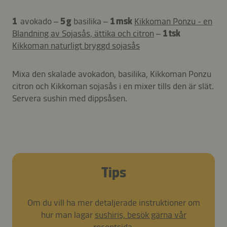
1
avokado –
5 g
basilika –
1 msk
Kikkoman Ponzu - en
Blandning av Sojasås, ättika och citron
–
1 tsk
Kikkoman naturligt bryggd sojasås
Mixa den skalade avokadon, basilika, Kikkoman Ponzu
citron och Kikkoman sojasås i en mixer tills den är slät.
Servera sushin med dippsåsen.
Tips
Om du vill ha mer detaljerade instruktioner om
hur man lagar
sushiris, besök gärna vår
receptsida
.