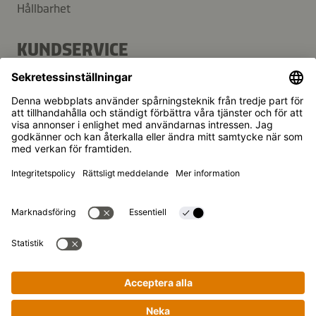
Hållbarhet
KUNDSERVICE
FAQ
Kontakt
Nyhetsbrev
Kikkoman är ett registrerat varumärke som tillhör Kikkoman
Corporation, Japan.
© Kikkoman Trading Europe GmbH 2023 – 2026
Theodorstraße 180, 40472 Düsseldorf, Germany
Registrerad vid Amtsgericht Düsseldorf:
Handelsregisternummer: HRB 35856
Sekretessinställningar
Rättsligt meddelande
Dataintegritet