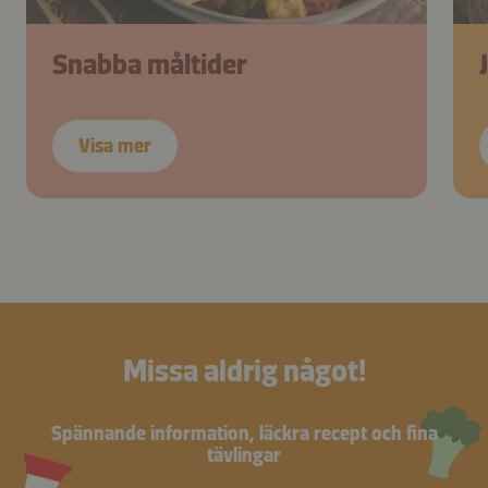
Snabba måltider
Visa mer
Missa aldrig något!
Spännande information, läckra recept och fina
tävlingar