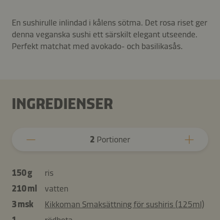
En sushirulle inlindad i kålens sötma. Det rosa riset ger
denna veganska sushi ett särskilt elegant utseende.
Perfekt matchat med avokado- och basilikasås.
INGREDIENSER
2
Portioner
150 g
ris
210 ml
vatten
3 msk
Kikkoman Smaksättning för sushiris (125ml)
1
rödbeta