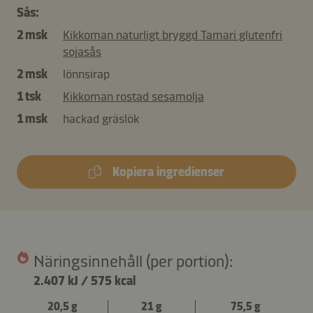
Sås:
2 msk
Kikkoman naturligt bryggd Tamari glutenfri
sojasås
2 msk
lönnsirap
1 tsk
Kikkoman rostad sesamolja
1 msk
hackad gräslök
Kopiera ingredienser
Näringsinnehåll (per portion):
2.407 kJ
/
575 kcal
20,5 g
21 g
75,5 g