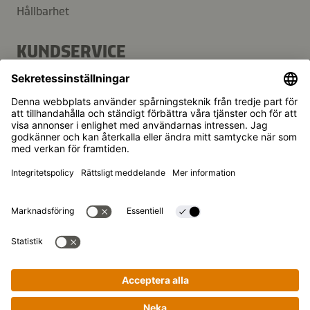
Hållbarhet
KUNDSERVICE
FAQ
Kontakt
Nyhetsbrev
Kikkoman är ett registrerat varumärke som tillhör Kikkoman
Corporation, Japan.
© Kikkoman Trading Europe GmbH 2023 – 2026
Theodorstraße 180, 40472 Düsseldorf, Germany
Registrerad vid Amtsgericht Düsseldorf:
Handelsregisternummer: HRB 35856
Sekretessinställningar
Rättsligt meddelande
Dataintegritet