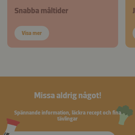
Snabba måltider
Visa mer
Missa aldrig något!
Spännande information, läckra recept och fina
tävlingar