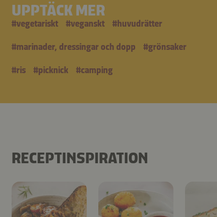
UPPTÄCK MER
#
vegetariskt
#
veganskt
#
huvudrätter
#
marinader, dressingar och dopp
#
grönsaker
#
ris
#
picknick
#
camping
RECEPTINSPIRATION