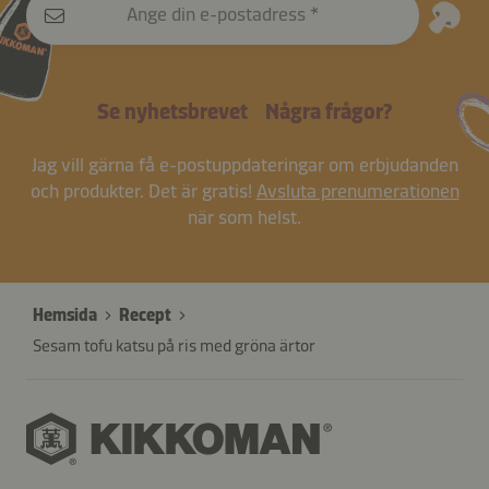
Ange din e-postadress
Se nyhetsbrevet
Några frågor?
Jag vill gärna få e-postuppdateringar om erbjudanden
och produkter. Det är gratis!
Avsluta prenumerationen
när som helst.
Hemsida
Recept
Sesam tofu katsu på ris med gröna ärtor