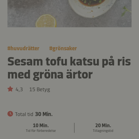
#
huvudrätter
#
grönsaker
Sesam tofu katsu på ris
med gröna ärtor
4,3
15 Betyg
Total tid
30 Min.
10 Min.
20 Min.
Tid för förberedelse
Tillagningstid