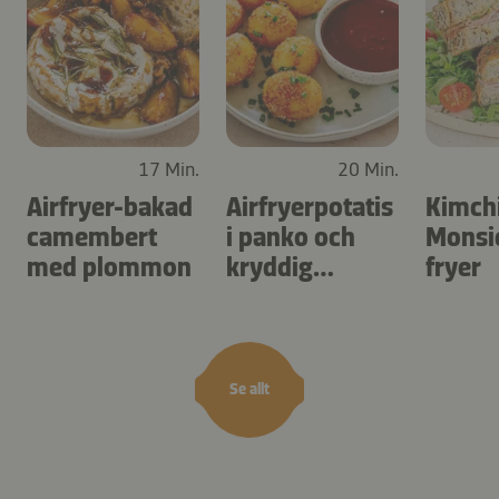
17 Min.
20 Min.
Airfryer-bakad
Airfryerpotatis
Kimch
camembert
i panko och
Monsie
med plommon
kryddig
fryer
dippsås
Se allt