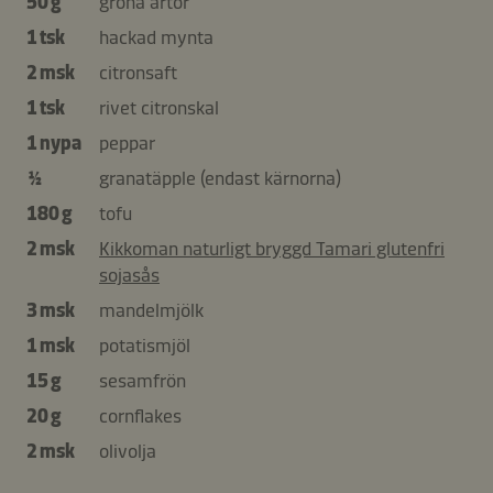
50 g
gröna ärtor
1 tsk
hackad mynta
2 msk
citronsaft
1 tsk
rivet citronskal
1 nypa
peppar
½
granatäpple (endast kärnorna)
180 g
tofu
2 msk
Kikkoman naturligt bryggd Tamari glutenfri
sojasås
3 msk
mandelmjölk
1 msk
potatismjöl
15 g
sesamfrön
20 g
cornflakes
2 msk
olivolja