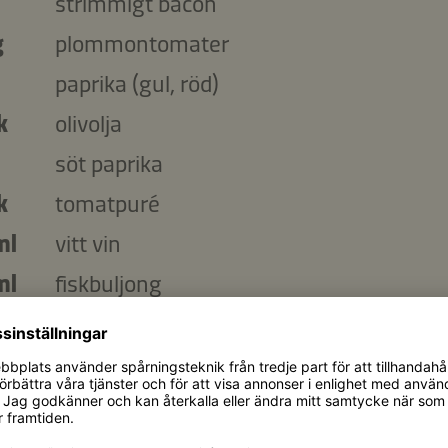
strimmigt bacon
g
plommontomater
paprika (gul, röd)
k
olivolja
söt paprika
k
tomatpuré
ml
vitt vin
ml
fiskbuljong
lagerblad
k
Kikkoman naturligt bryggd sojasås
pa
socker
timjankvistar