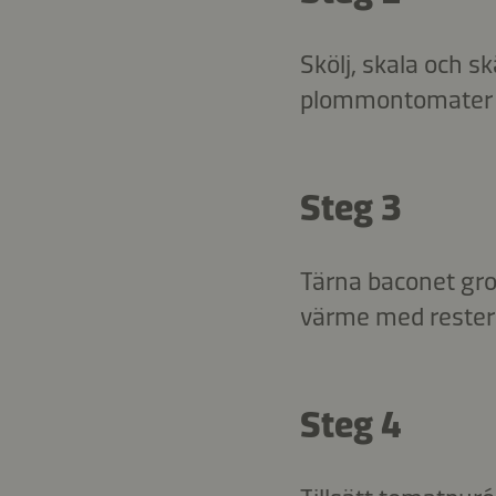
Skölj, skala och s
plommontomater o
Steg 3
Tärna baconet grov
värme med restera
Steg 4