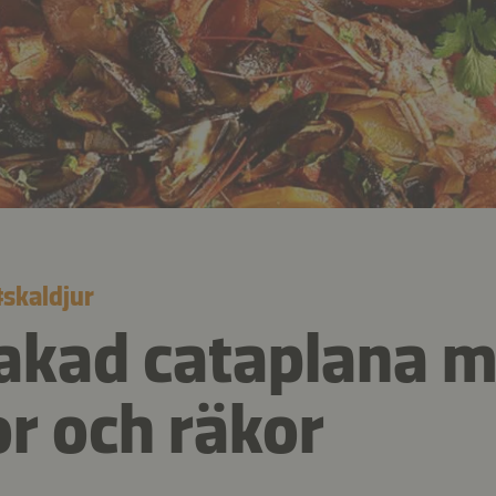
#
skaldjur
akad cataplana 
r och räkor