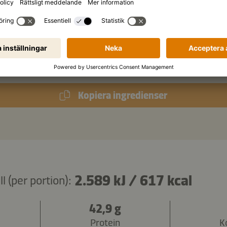
ippe
färska korianderblad
k
platta bladpersilja
Kopiera ingredienser
2.589 kJ
/
617 kcal
 (per portion):
42,9 g
Protein
K