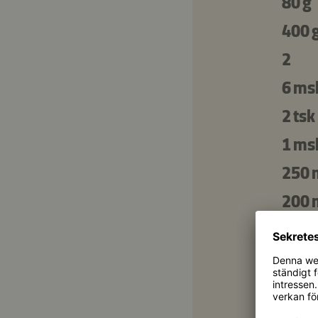
80 g
400 
2
6 ms
2 tsk
1 ms
250 
200 
2
4 ms
1 ny
3