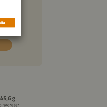
45,6 g
olhydrater