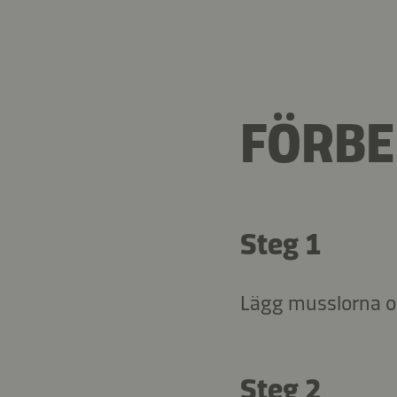
FÖRBE
Steg 1
Lägg musslorna och
Steg 2