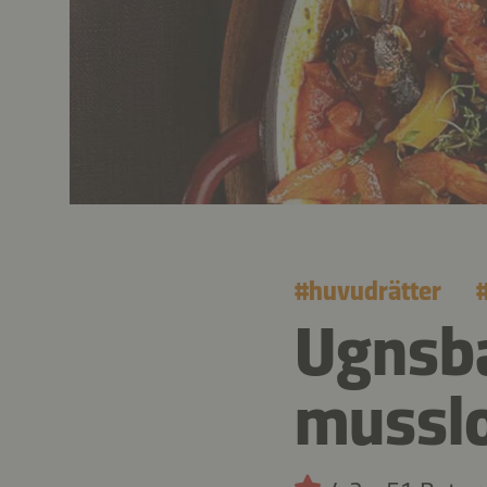
#
huvudrätter
Ugnsb
musslo