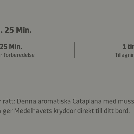
. 25 Min.
25 Min.
1 ti
ör förberedelse
Tillagni
er rätt: Denna aromatiska Cataplana med mussl
h ger Medelhavets kryddor direkt till ditt bord.