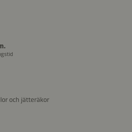
m.
ngstid
or och jätteräkor