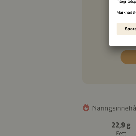
½ kn
2 ms
Näringsinnehåll
22,9 g
Fett