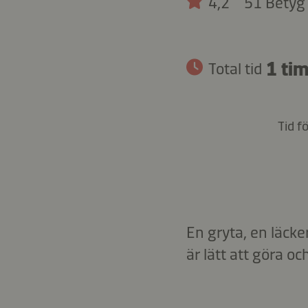
4,2
51 Betyg
1 tim
Total tid
Tid f
En gryta, en läck
är lätt att göra oc