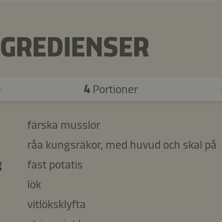
NGREDIENSER
4
Portioner
färska musslor
råa kungsräkor, med huvud och skal på
g
fast potatis
lök
vitlöksklyfta