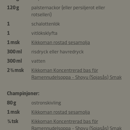
120 g
palsternackor (eller persiljerot eller
rotselleri)
1
schalottenlök
1
vitlöksklyfta
1 msk
Kikkoman rostad sesamolja
300 ml
risdryck eller havredryck
300 ml
vatten
2 ½ msk
Kikkoman Koncentrerad bas för
Ramennudelsoppa - Shoyu (Sojasås) Smak
Champinjoner:
80 g
ostronskivling
1 msk
Kikkoman rostad sesamolja
¼ tsk
Kikkoman Koncentrerad bas för
Ramennudelsoppa - Shoyu (Sojasås) Smak