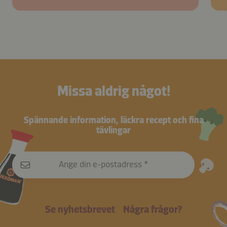
Missa aldrig något!
Spännande information, läckra recept och fina
tävlingar
Ange din e-postadress
Se nyhetsbrevet
Några frågor?