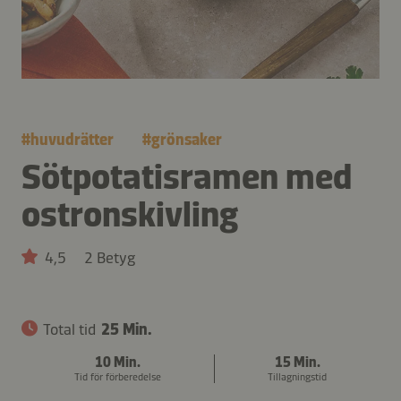
#
huvudrätter
#
grönsaker
Sötpotatisramen med
ostronskivling
4,5
2 Betyg
Total tid
25 Min.
10 Min.
15 Min.
Tid för förberedelse
Tillagningstid