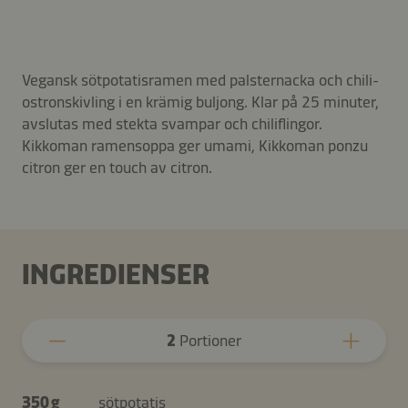
Vegansk sötpotatisramen med palsternacka och chili-
ostronskivling i en krämig buljong. Klar på 25 minuter,
avslutas med stekta svampar och chiliflingor.
Kikkoman ramensoppa ger umami, Kikkoman ponzu
citron ger en touch av citron.
INGREDIENSER
2
Portioner
350 g
sötpotatis