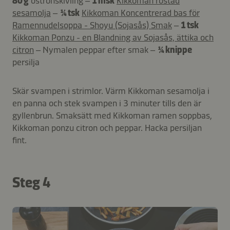
80 g
ostronskivling –
1 msk
Kikkoman rostad
sesamolja
–
¼ tsk
Kikkoman Koncentrerad bas för
Ramennudelsoppa - Shoyu (Sojasås) Smak
–
1 tsk
Kikkoman Ponzu - en Blandning av Sojasås, ättika och
citron
– Nymalen peppar efter smak –
¼ knippe
persilja
Skär svampen i strimlor. Värm Kikkoman sesamolja i
en panna och stek svampen i 3 minuter tills den är
gyllenbrun. Smaksätt med Kikkoman ramen soppbas,
Kikkoman ponzu citron och peppar. Hacka persiljan
fint.
Steg 4