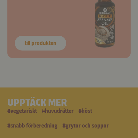
till produkten
UPPTÄCK MER
#
vegetariskt
#
huvudrätter
#
höst
#
snabb förberedning
#
grytor och soppor