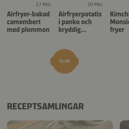
17 Min.
20 Min.
Airfryer-bakad
Airfryerpotatis
Kimch
camembert
i panko och
Monsie
med plommon
kryddig
fryer
dippsås
Se allt
RECEPTSAMLINGAR