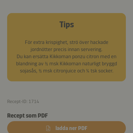
Tips
För extra krispighet, strö över hackade
jordnötter precis innan servering.
Du kan ersätta Kikkoman ponzu citron med en
blandning av ½ msk Kikkoman naturligt bryggd
sojasås, ½ msk citronjuice och ¼ tsk socker.
Recept-ID: 1714
Recept som PDF
ladda ner PDF