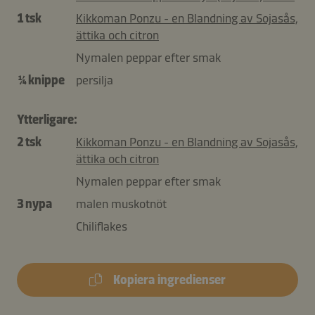
1 tsk
Kikkoman Ponzu - en Blandning av Sojasås,
ättika och citron
Nymalen peppar efter smak
¼ knippe
persilja
Ytterligare:
2 tsk
Kikkoman Ponzu - en Blandning av Sojasås,
ättika och citron
Nymalen peppar efter smak
3 nypa
malen muskotnöt
Chiliflakes
Kopiera ingredienser