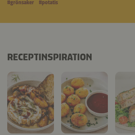
#
grönsaker
#
potatis
RECEPTINSPIRATION