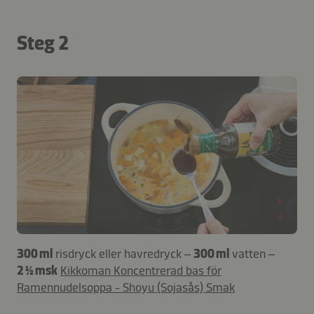
Steg 2
300 ml
risdryck eller havredryck –
300 ml
vatten –
2 ½ msk
Kikkoman Koncentrerad bas för
Ramennudelsoppa - Shoyu (Sojasås) Smak