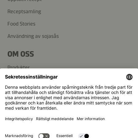
Receptsamling
Food Stories
Användning av sojasås
OM OSS
Produkter
Kikkoman gruppen
Hållbarhet
KUNDSERVICE
FAQ
Kontakt