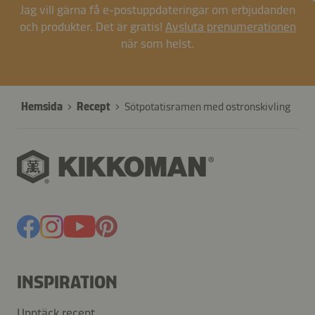
Jag vill gärna få e-postuppdateringar om erbjudanden
och produkter. Det är gratis!
Avsluta prenumerationen
när som helst.
Hemsida
Recept
Sötpotatisramen med ostronskivling
INSPIRATION
Upptäck recept