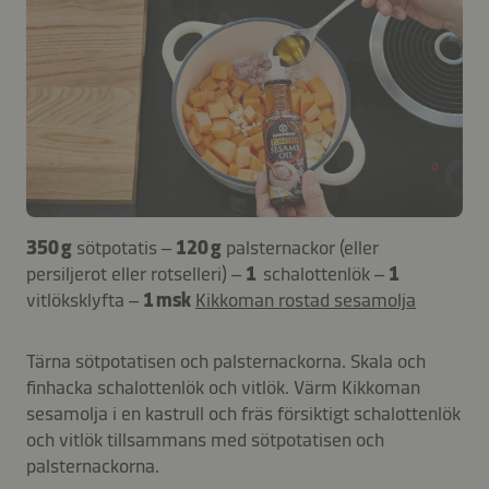
350 g
sötpotatis –
120 g
palsternackor (eller
persiljerot eller rotselleri) –
1
schalottenlök –
1
vitlöksklyfta –
1 msk
Kikkoman rostad sesamolja
Tärna sötpotatisen och palsternackorna. Skala och
finhacka schalottenlök och vitlök. Värm Kikkoman
sesamolja i en kastrull och fräs försiktigt schalottenlök
och vitlök tillsammans med sötpotatisen och
palsternackorna.