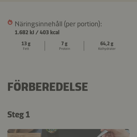
Näringsinnehåll (per portion):
1.682 kJ
/
403 kcal
13 g
7 g
64,2 g
Fett
Protein
Kolhydrater
FÖRBEREDELSE
Steg 1