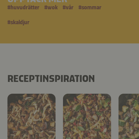
#
huvudrätter
#
wok
#
vår
#
sommar
#
skaldjur
RECEPTINSPIRATION