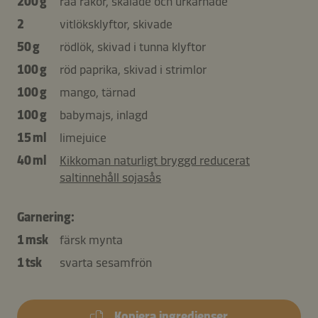
200 g
råa räkor, skalade och urkärnade
2
vitlöksklyftor, skivade
50 g
rödlök, skivad i tunna klyftor
100 g
röd paprika, skivad i strimlor
100 g
mango, tärnad
100 g
babymajs, inlagd
15 ml
limejuice
40 ml
Kikkoman naturligt bryggd reducerat
saltinnehåll sojasås
Garnering:
1 msk
färsk mynta
1 tsk
svarta sesamfrön
Kopiera ingredienser