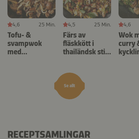
4,6
25 Min.
4,5
25 Min.
4,6
Tofu- &
Färs av
Wok m
svampwok
fläskkött i
curry 
med
thailändsk stil
kyckli
udonnudlar
med kål & chili
thailä
Se allt
RECEPTSAMLINGAR