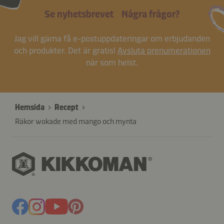
Se nyhetsbrevet
Några frågor?
Jag vill gärna få e-postuppdateringar om erbjudanden
och produkter. Det är gratis!
Avsluta prenumerationen
när som helst.
Hemsida
Recept
Räkor wokade med mango och mynta