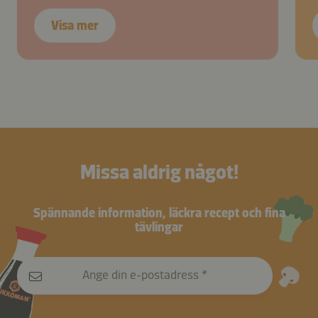
Visa mer
Missa aldrig något!
Spännande information, läckra recept och fina
tävlingar
Ange din e-postadress