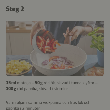
Steg 2
15 ml
matolja –
50 g
rödlök, skivad i tunna klyftor –
100 g
röd paprika, skivad i strimlor
Värm oljan i samma wokpanna och fräs lök och
paprika i 2 minuter.