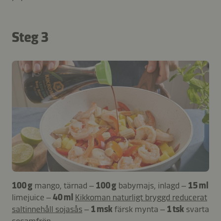
Steg 3
100 g
mango, tärnad –
100 g
babymajs, inlagd –
15 ml
limejuice –
40 ml
Kikkoman naturligt bryggd reducerat
saltinnehåll sojasås
–
1 msk
färsk mynta –
1 tsk
svarta
sesamfrön