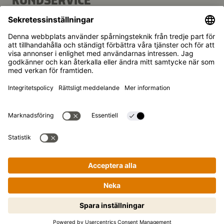
KUNDSERVICE
FAQ
Kontakt
Nyhetsbrev
Kikkoman är ett registrerat varumärke som tillhör Kikkoman
Corporation, Japan.
© Kikkoman Trading Europe GmbH 2023 – 2026
Theodorstraße 180, 40472 Düsseldorf, Germany
Registrerad vid Amtsgericht Düsseldorf:
Handelsregisternummer: HRB 35856
Sekretessinställningar
Rättsligt meddelande
Dataintegritet
Steg-för-steg-matlagning på ett
enkelt sätt! Klicka för att börja nu