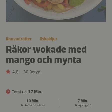
#
huvudrätter
#
skaldjur
Räkor wokade med
mango och mynta
4,8
30 Betyg
Total tid
17 Min.
10 Min.
7 Min.
Tid för förberedelse
Tillagningstid