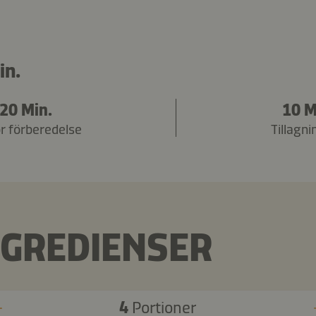
in.
20 Min.
10 M
ör förberedelse
Tillagni
NGREDIENSER
4
Portioner