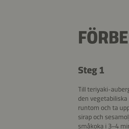
FÖRBE
Steg 1
Till teriyaki-aube
den vegetabiliska
runtom och ta upp
sirap och sesamolj
småkoka i 3–4 min