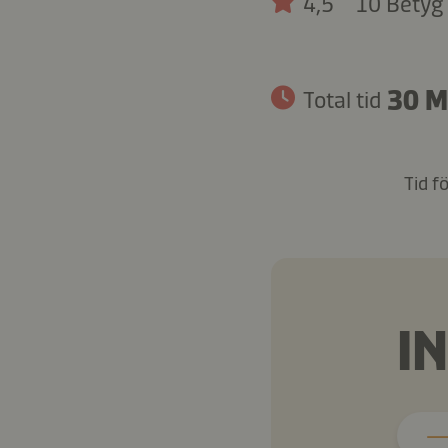
4,5
10 Betyg
30 M
Total tid
Tid f
I