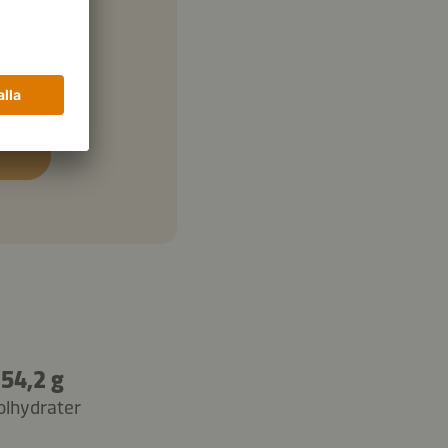
54,2 g
olhydrater