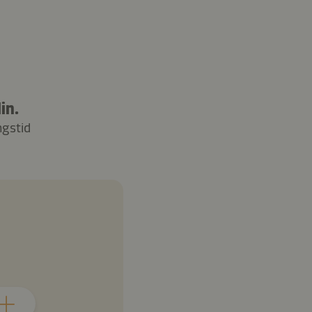
in.
ngstid