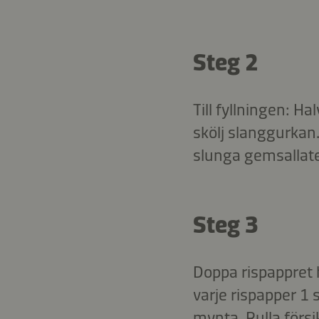
Steg 2
Till fyllningen: H
skölj slanggurkan.
slunga gemsallate
Steg 3
Doppa rispappret h
varje rispapper 1 
mynta. Rulla försi