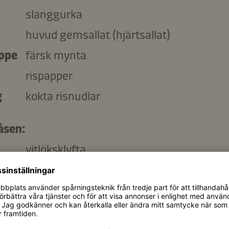
slanggurka
huvud gemsallat (hjärtsallat)
ippe
färsk mynta
rispapper
g
kokta risnudlar
såsen:
vitlöksklyfta
ml
Kikkoman Teriyaki marinad
sesamfrön
k
limesaft