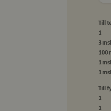
Till 
1
3 ms
100 
1 ms
1 ms
Till 
1
1