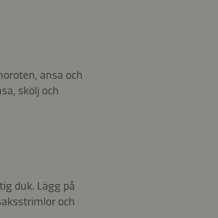
 moroten, ansa och
sa, skölj och
tig duk. Lägg på
nsaksstrimlor och