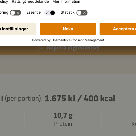
k
ljus sirap (alternativt: agavesirap)
k
salladslöksringar
Kopiera ingredienser
1.675 kJ
/
400 kcal
 (per portion):
10,7 g
Protein
K