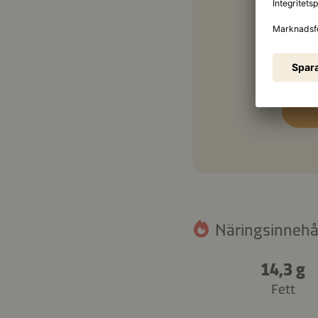
1 ms
1 ms
Näringsinnehåll
14,3 g
Fett