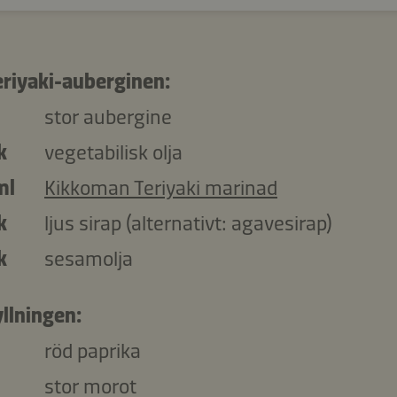
teriyaki-auberginen:
stor aubergine
k
vegetabilisk olja
ml
Kikkoman Teriyaki marinad
k
ljus sirap (alternativt: agavesirap)
k
sesamolja
fyllningen:
röd paprika
stor morot