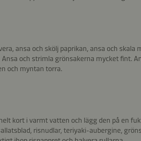
alvera, ansa och skölj paprikan, ansa och skala
 Ansa och strimla grönsakerna mycket fint. An
n och myntan torra.
elt kort i varmt vatten och lägg den på en fuk
sallatsblad, risnudlar, teriyaki-aubergine, grö
ktigt ihop rispappret och halvera rullarna.