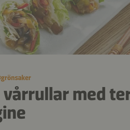
#
grönsaker
 vårrullar med ter
ine