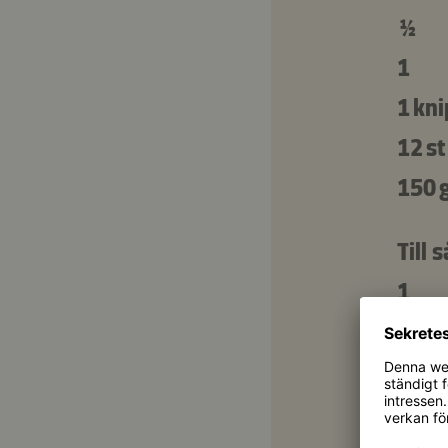
½
1
1 kn
12 st
150 
Till 
1
100 
2 tsk
3 ms