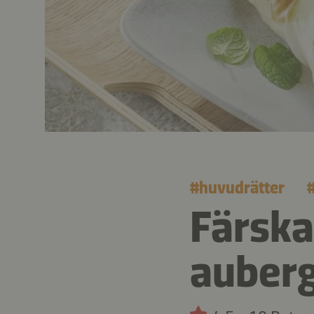
#
huvudrätter
Färska
auberg