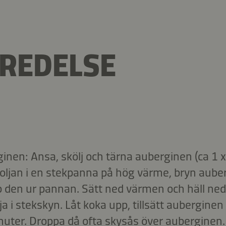
REDELSE
rginen: Ansa, skölj och tärna auberginen (ca 1 
 oljan i en stekpanna på hög värme, bryn aube
 den ur pannan. Sätt ned värmen och häll ned
a i stekskyn. Låt koka upp, tillsätt auberginen 
uter. Droppa då ofta skysås över auberginen.