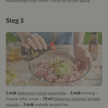
matberedare eller mixer. Puréa till en slät pasta.
Steg 3
1 msk
Kikkoman rostad sesamolja
–
1 msk
honung –
Peppar efter smak –
75 ml
Kikkoman naturligt bryggd
sojasås
–
2 msk
rostade sesamfrön