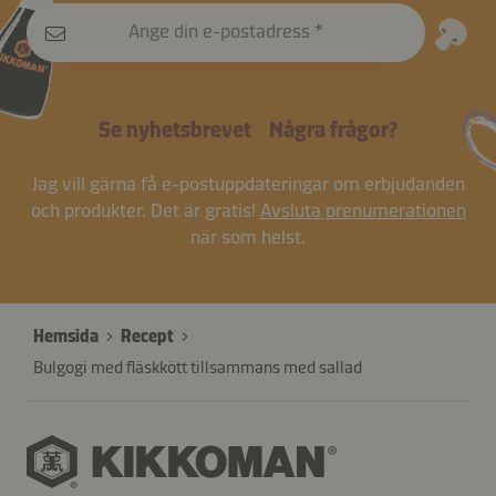
Ange din e-postadress
Se nyhetsbrevet
Några frågor?
Jag vill gärna få e-postuppdateringar om erbjudanden
och produkter. Det är gratis!
Avsluta prenumerationen
när som helst.
Hemsida
Recept
Bulgogi med fläskkött tillsammans med sallad