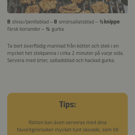
8
shiso/perillablad –
8
smörsallatsblad –
½ knippe
färsk koriander –
½
gurka
Ta bort överflödig marinad från köttet och stek i en
mycket het stekpanna i cirka 2 minuter på varje sida.
Servera med örter, salladsblad och hackad gurka.
Tips:
Rätten kan även serveras med dina
favoritgrönsaker mycket tunt skivade, som till