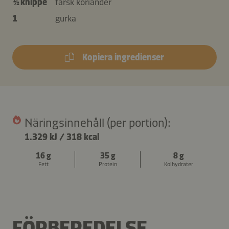
½ knippe
färsk koriander
1
gurka
Kopiera ingredienser
Näringsinnehåll (per portion):
1.329 kJ
/
318 kcal
16 g
35 g
8 g
Fett
Protein
Kolhydrater
FÖRBEREDELSE