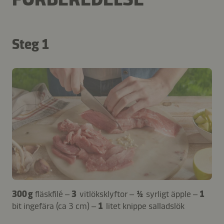
Steg 1
300 g
fläskfilé –
3
vitlöksklyftor –
½
syrligt äpple –
1
bit ingefära (ca 3 cm) –
1
litet knippe salladslök