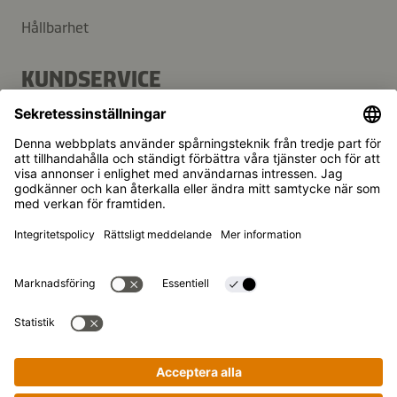
Hållbarhet
KUNDSERVICE
FAQ
Kontakt
Nyhetsbrev
Kikkoman är ett registrerat varumärke som tillhör Kikkoman
Corporation, Japan.
© Kikkoman Trading Europe GmbH 2023 – 2026
Theodorstraße 180, 40472 Düsseldorf, Germany
Registrerad vid Amtsgericht Düsseldorf:
Handelsregisternummer: HRB 35856
Sekretessinställningar
Rättsligt meddelande
Dataintegritet