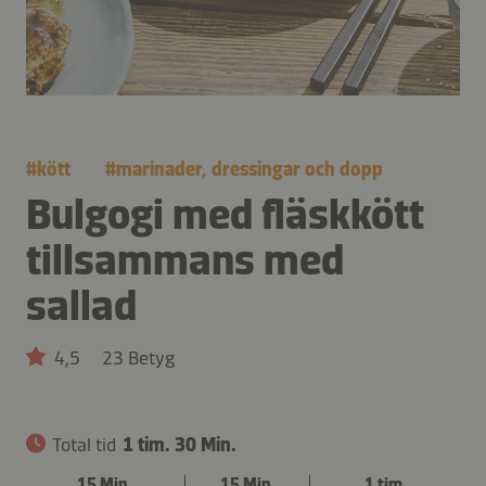
#
kött
#
marinader, dressingar och dopp
Bulgogi med fläskkött
tillsammans med
sallad
4,5
23 Betyg
Total tid
1 tim. 30 Min.
15 Min.
15 Min.
1 tim.