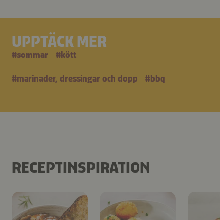
UPPTÄCK MER
#
sommar
#
kött
#
marinader, dressingar och dopp
#
bbq
RECEPTINSPIRATION