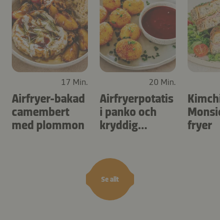
17 Min.
20 Min.
Airfryer-bakad
Airfryerpotatis
Kimch
camembert
i panko och
Monsie
med plommon
kryddig
fryer
dippsås
Se allt