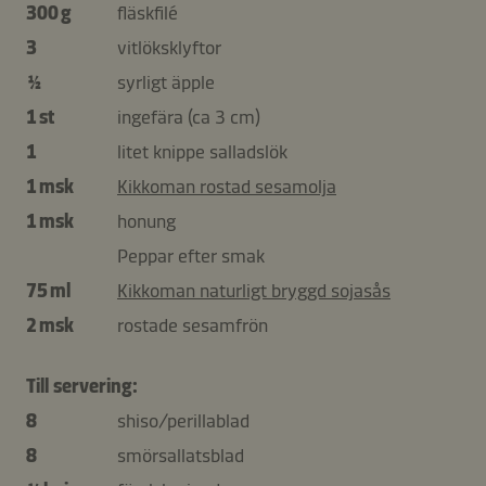
300 g
fläskfilé
3
vitlöksklyftor
½
syrligt äpple
1 st
ingefära (ca 3 cm)
1
litet knippe salladslök
1 msk
Kikkoman rostad sesamolja
1 msk
honung
Peppar efter smak
75 ml
Kikkoman naturligt bryggd sojasås
2 msk
rostade sesamfrön
Till servering:
8
shiso/perillablad
8
smörsallatsblad