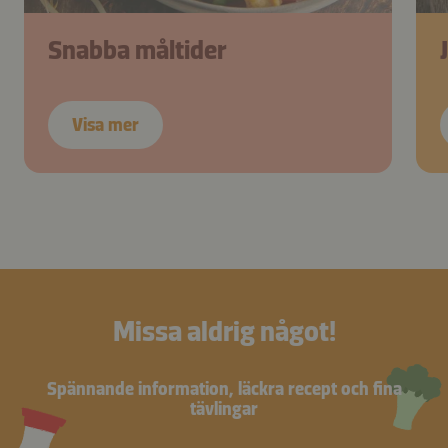
Snabba måltider
Visa mer
Missa aldrig något!
Spännande information, läckra recept och fina
tävlingar