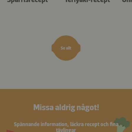
Se allt
Missa aldrig något!
Spännande information, läckra recept och fina
tävlingar