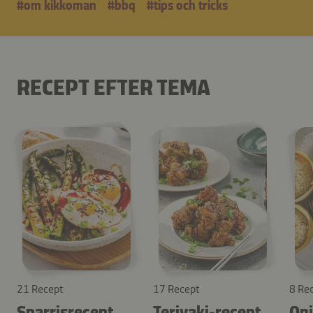
#om kikkoman
#bbq
#tips och tricks
RECEPT EFTER TEMA
21 Recept
17 Recept
8 Re
Sparrisrecept
Teriyaki-recept
Oni