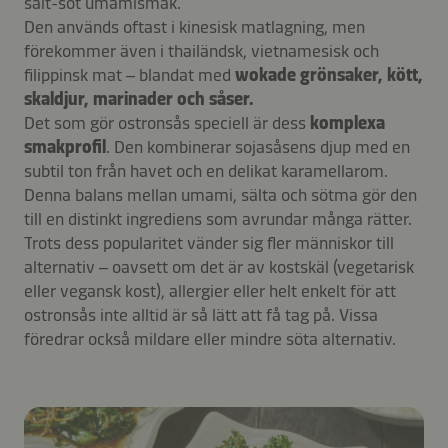
salt-söt umamismak.
Den används oftast i kinesisk matlagning, men
förekommer även i thailändsk, vietnamesisk och
filippinsk mat – blandat med
wokade grönsaker, kött,
skaldjur, marinader och såser.
Det som gör ostronsås speciell är dess
komplexa
smakprofil
. Den kombinerar sojasåsens djup med en
subtil ton från havet och en delikat karamellarom.
Denna balans mellan umami, sälta och sötma gör den
till en distinkt ingrediens som avrundar många rätter.
Trots dess popularitet vänder sig fler människor till
alternativ – oavsett om det är av kostskäl (vegetarisk
eller vegansk kost), allergier eller helt enkelt för att
ostronsås inte alltid är så lätt att få tag på. Vissa
föredrar också mildare eller mindre söta alternativ.