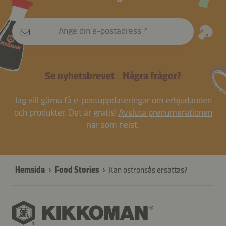
Ange din e-postadress
Se nyhetsbrevet
Några frågor?
Jag vill gärna få e-postuppdateringar om erbjudanden
och produkter. Det är gratis!
Avsluta prenumerationen
när som helst.
Hemsida
Food Stories
Kan ostronsås ersättas?