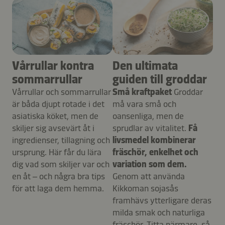
Vårrullar kontra
Den ultimata
sommarrullar
guiden till groddar
Vårrullar och sommarrullar
Små kraftpaket
Groddar
är båda djupt rotade i det
må vara små och
asiatiska köket, men de
oansenliga, men de
skiljer sig avsevärt åt i
sprudlar av vitalitet.
Få
ingredienser, tillagning och
livsmedel kombinerar
ursprung. Här får du lära
fräschör, enkelhet och
dig vad som skiljer var och
variation som dem.
en åt – och några bra tips
Genom att använda
för att laga dem hemma.
Kikkoman sojasås
framhävs ytterligare deras
milda smak och naturliga
fräschör. Titta närmare, så