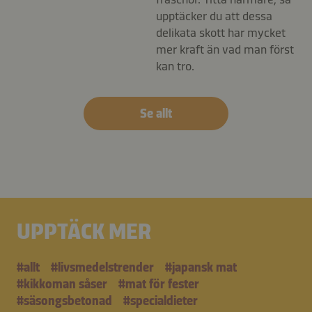
upptäcker du att dessa
delikata skott har mycket
mer kraft än vad man först
kan tro.
Se allt
UPPTÄCK MER
#allt
#livsmedelstrender
#japansk mat
#kikkoman såser
#mat för fester
#säsongsbetonad
#specialdieter