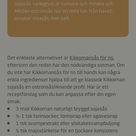
sojasås vanligtvis är tunnare och mindre söt.
Medan ostronsås har en mild ton från havet,
smakar sojasås mer salt.
Det enklaste alternativet är
Kikkomansås för ris
,
eftersom den redan har den nödvändiga sötman. Om
du inte har Kikkomansås för ris till hands kan några
enkla ingredienser hjälpa till att ge klassisk Kikkoman
sojasås en ostronsåsliknande profil. Här är ett
receptförslag som du kan anpassa efter din egen
smak:
3 msk Kikkoman naturligt bryggd sojasås
½-1 tsk farinsocker, lönnsirap eller agavesirap
1 tsk svampextrakt eller shiitakesvampbuljong
½ tsk majsstärkelse för en tjockare konsistens