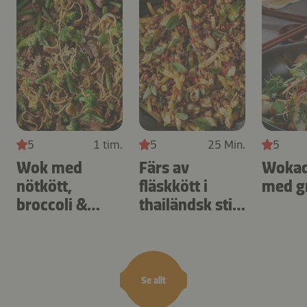
5
1 tim.
5
25 Min.
5
Wok med
Färs av
Wokad
nötkött,
fläskkött i
med g
broccoli &
thailändsk stil
nudlar
med kål & chili
Se allt