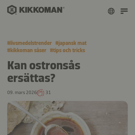
#
livsmedelstrender
#
japansk mat
#
kikkoman såser
#
tips och tricks
Kan ostronsås
ersättas?
09. mars 2026
31