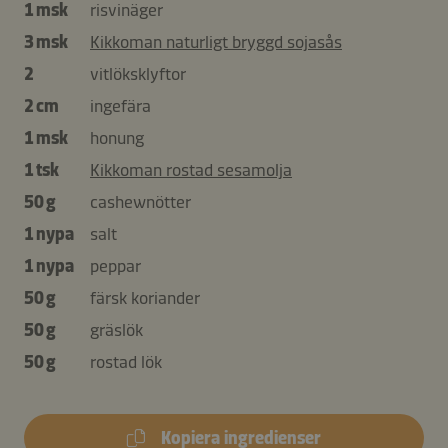
1 msk
risvinäger
3 msk
Kikkoman naturligt bryggd sojasås
2
vitlöksklyftor
2 cm
ingefära
1 msk
honung
1 tsk
Kikkoman rostad sesamolja
50 g
cashewnötter
1 nypa
salt
1 nypa
peppar
50 g
färsk koriander
50 g
gräslök
50 g
rostad lök
Kopiera ingredienser