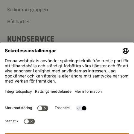
Kikkoman gruppen
Hållbarhet
KUNDSERVICE
FAQ
Kontakt
Nyhetsbrev
Kikkoman är ett registrerat varumärke som tillhör Kikkoman
Corporation, Japan.
© Kikkoman Trading Europe GmbH 2023 – 2026
Theodorstraße 180, 40472 Düsseldorf, Germany
Registrerad vid Amtsgericht Düsseldorf:
Handelsregisternummer: HRB 35856