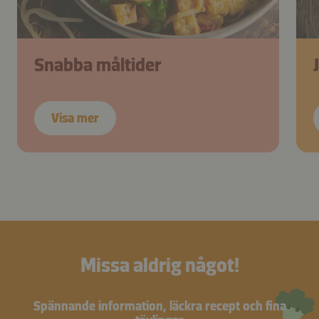
Snabba måltider
Visa mer
Missa aldrig något!
Spännande information, läckra recept och fina