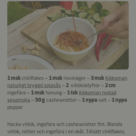
1 msk
chiliflakes –
1 msk
risvinäger –
3 msk
Kikkoman
naturligt bryggd sojasås
–
2
vitlöksklyftor –
2 cm
ingefära –
1 msk
honung –
1 tsk
Kikkoman rostad
sesamolja
–
50 g
cashewnötter –
1 nypa
salt –
1 nypa
peppar
Hacka vitlök, ingefära och cashewnötter fint. Blanda
vitlök, nötter och ingefära i en skål. Tillsätt chiliflakes,