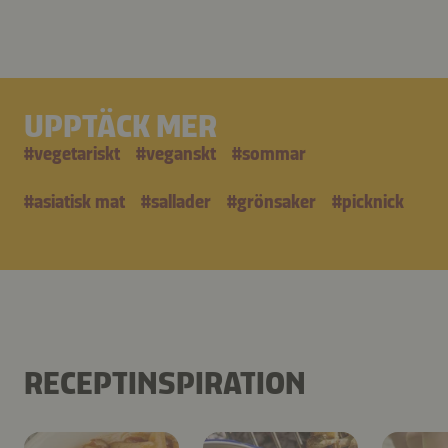
UPPTÄCK MER
#
vegetariskt
#
veganskt
#
sommar
#
asiatisk mat
#
sallader
#
grönsaker
#
picknick
RECEPTINSPIRATION