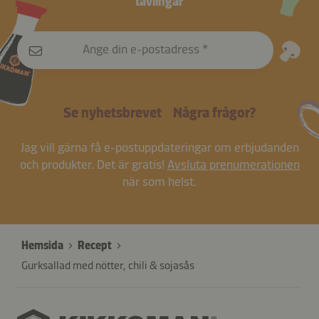
tävlingar
Ange din e-postadress
Se nyhetsbrevet
Några frågor?
Jag vill gärna få e-postuppdateringar om erbjudanden
och produkter. Det är gratis!
Avsluta prenumerationen
när som helst.
Hemsida
Recept
Gurksallad med nötter, chili & sojasås