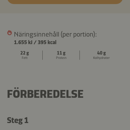
Näringsinnehåll (per portion):
1.655 kJ
/
395 kcal
22 g
11 g
40 g
Fett
Protein
Kolhydrater
FÖRBEREDELSE
Steg 1