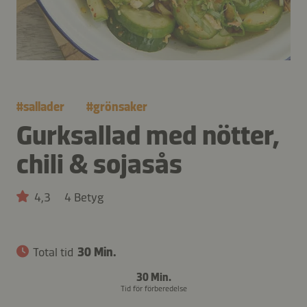
#
sallader
#
grönsaker
Gurksallad med nötter,
chili & sojasås
4,3
4 Betyg
Total tid
30 Min.
30 Min.
Tid för förberedelse