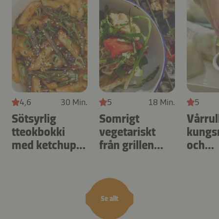
4,6
30 Min.
5
18 Min.
5
Sötsyrlig
Somrigt
Vårrul
tteokbokki
vegetariskt
kungs
med ketchup
från grillen
och
och kimchisås
med bagna
vietn
cauda
sås
Se allt