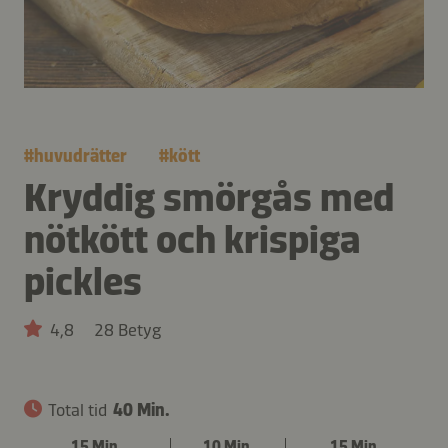
#
huvudrätter
#
kött
Kryddig smörgås med
nötkött och krispiga
pickles
4,8
28 Betyg
Total tid
40 Min.
15 Min.
10 Min.
15 Min.