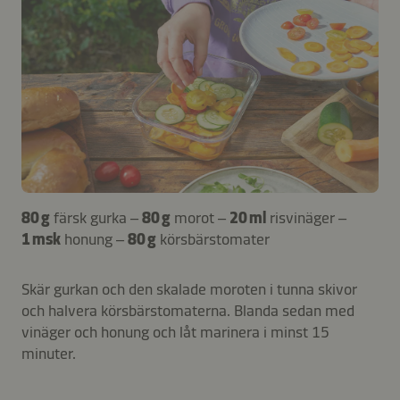
80 g
färsk gurka –
80 g
morot –
20 ml
risvinäger –
1 msk
honung –
80 g
körsbärstomater
Skär gurkan och den skalade moroten i tunna skivor
och halvera körsbärstomaterna. Blanda sedan med
vinäger och honung och låt marinera i minst 15
minuter.