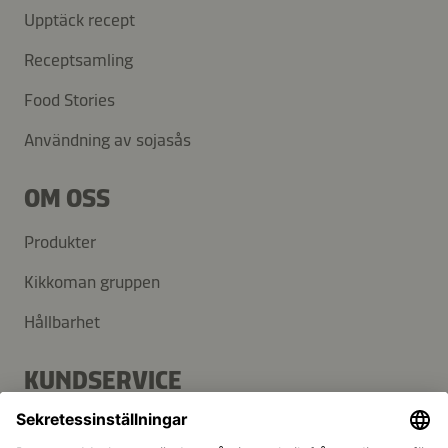
Upptäck recept
Receptsamling
Food Stories
Användning av sojasås
OM OSS
Produkter
Kikkoman gruppen
Hållbarhet
KUNDSERVICE
FAQ