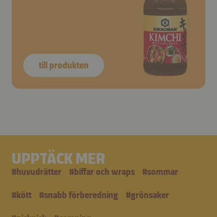
till produkten
UPPTÄCK MER
#
huvudrätter
#
biffar och wraps
#
sommar
#
kött
#
snabb förberedning
#
grönsaker