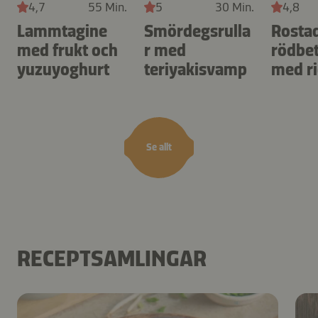
4,7
55 Min.
5
30 Min.
4,8
Lammtagine
Smördegsrulla
Rosta
med frukt och
r med
rödbet
yuzuyoghurt
teriyakisvamp
med ri
Se allt
RECEPTSAMLINGAR