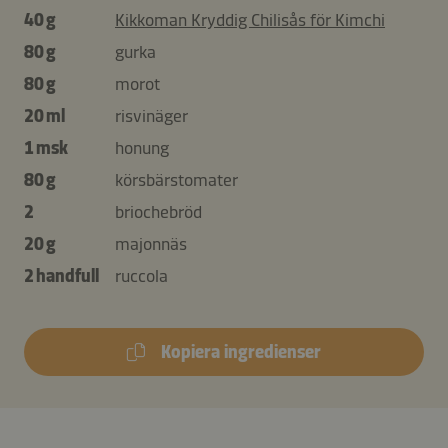
40 g
Kikkoman Kryddig Chilisås för Kimchi
80 g
gurka
80 g
morot
20 ml
risvinäger
1 msk
honung
80 g
körsbärstomater
2
briochebröd
20 g
majonnäs
2 handfull
ruccola
Kopiera ingredienser