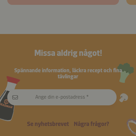
Missa aldrig något!
Spännande information, läckra recept och fina
tävlingar
Ange din e-postadress
Se nyhetsbrevet
Några frågor?