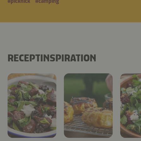
#
picknick
#
camping
RECEPTINSPIRATION