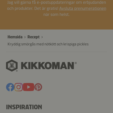
Jag vill gärna få e-postuppdateringar om erbjudanden
och produkter. Det är gratis!
Avsluta prenumerationen
när som helst.
Hemsida
Recept
Kryddig smörgås med nötkött och krispiga pickles
INSPIRATION