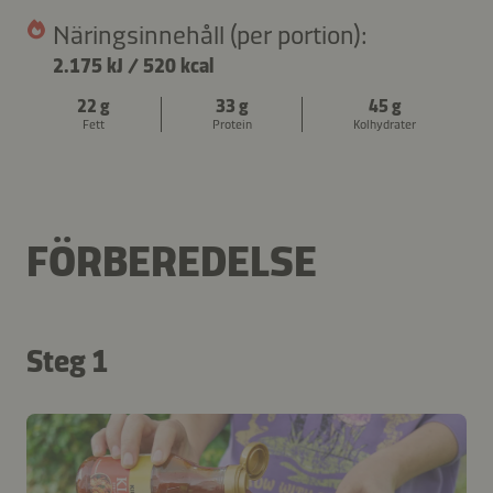
Näringsinnehåll (per portion):
2.175 kJ
/
520 kcal
22 g
33 g
45 g
Fett
Protein
Kolhydrater
FÖRBEREDELSE
Steg 1