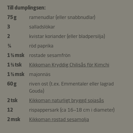
Till dumplingsen:
75 g
ramenudlar (eller snabbnudlar)
3
salladslökar
2
kvistar koriander (eller bladpersilja)
¼
röd paprika
1 ½ msk
rostade sesamfrön
1 ½ tsk
Kikkoman Kryddig Chilisås för Kimchi
1 ½ msk
majonnäs
60 g
riven ost (t.ex. Emmentaler eller lagrad
Gouda)
2 tsk
Kikkoman naturligt bryggd sojasås
12
rispappersark (ca 16–18 cm i diameter)
2 msk
Kikkoman rostad sesamolja