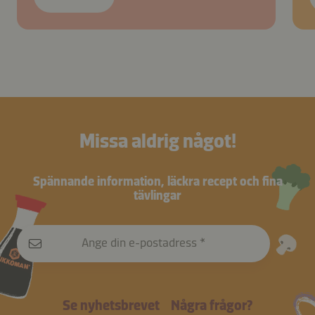
Missa aldrig något!
Spännande information, läckra recept och fina
tävlingar
Ange din e-postadress
Se nyhetsbrevet
Några frågor?