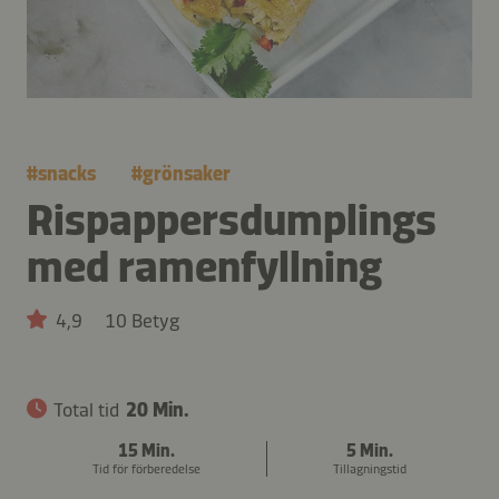
#
snacks
#
grönsaker
Rispappersdumplings
med ramenfyllning
4,9
10 Betyg
Total tid
20 Min.
15 Min.
5 Min.
Tid för förberedelse
Tillagningstid