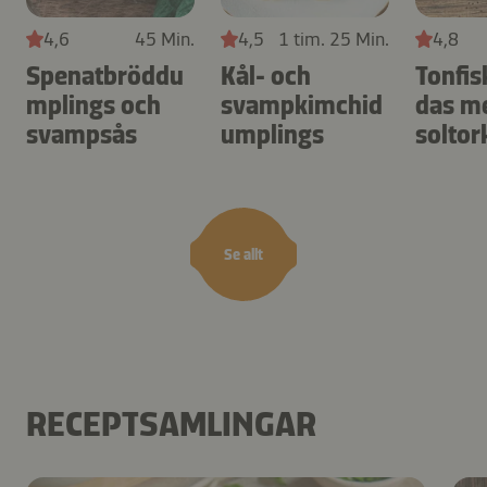
4,6
45 Min.
4,5
1 tim. 25 Min.
4,8
Spenatbröddu
Kål- och
Tonfi
mplings och
svampkimchid
das m
svampsås
umplings
soltor
tomat
Se allt
RECEPTSAMLINGAR