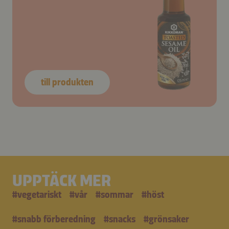
till produkten
UPPTÄCK MER
#
vegetariskt
#
vår
#
sommar
#
höst
#
snabb förberedning
#
snacks
#
grönsaker