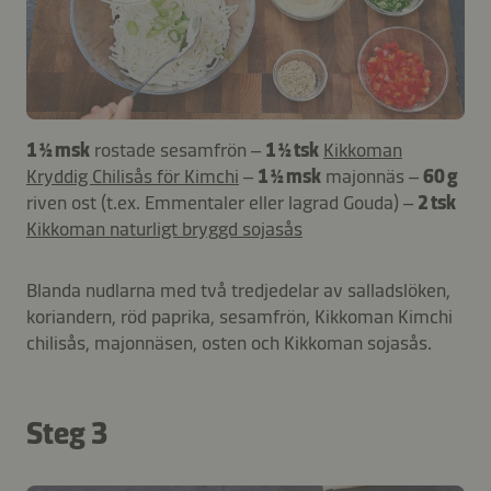
1 ½ msk
rostade sesamfrön –
1 ½ tsk
Kikkoman
Kryddig Chilisås för Kimchi
–
1 ½ msk
majonnäs –
60 g
riven ost (t.ex. Emmentaler eller lagrad Gouda) –
2 tsk
Kikkoman naturligt bryggd sojasås
Blanda nudlarna med två tredjedelar av salladslöken,
koriandern, röd paprika, sesamfrön, Kikkoman Kimchi
chilisås, majonnäsen, osten och Kikkoman sojasås.
Steg 3