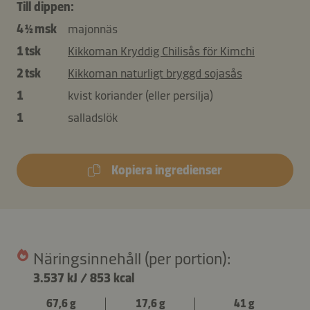
Till dippen:
4 ½ msk
majonnäs
1 tsk
Kikkoman Kryddig Chilisås för Kimchi
2 tsk
Kikkoman naturligt bryggd sojasås
1
kvist koriander (eller persilja)
1
salladslök
Kopiera ingredienser
Näringsinnehåll (per portion):
3.537 kJ
/
853 kcal
67,6 g
17,6 g
41 g