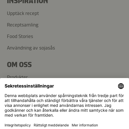
INSPIRATION
Upptäck recept
Receptsamling
Food Stories
Användning av sojasås
OM OSS
Produkter
Kikkoman gruppen
Hållbarhet
KUNDSERVICE