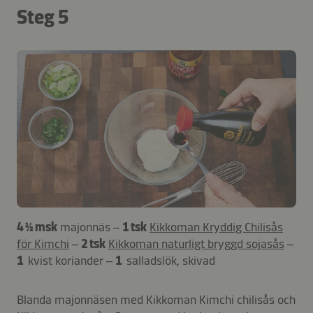
Steg 5
4 ½ msk
majonnäs –
1 tsk
Kikkoman Kryddig Chilisås
för Kimchi
–
2 tsk
Kikkoman naturligt bryggd sojasås
–
1
kvist koriander –
1
salladslök, skivad
Blanda majonnäsen med Kikkoman Kimchi chilisås och