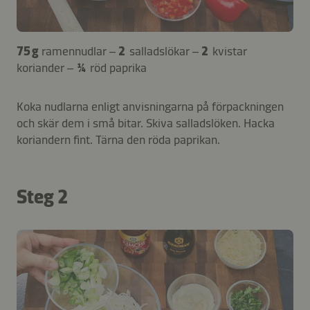
75 g
ramennudlar –
2
salladslökar –
2
kvistar
koriander –
¼
röd paprika
Koka nudlarna enligt anvisningarna på förpackningen
och skär dem i små bitar. Skiva salladslöken. Hacka
koriandern fint. Tärna den röda paprikan.
Steg 2