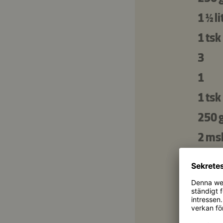
1 ½ li
1 tsk
3
1
1 tsk
250 
2 ms
1 tsk
1 ms