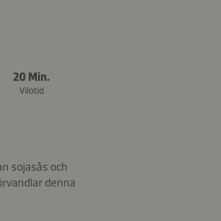
20 Min.
Vilotid
an sojasås och
förvandlar denna
.