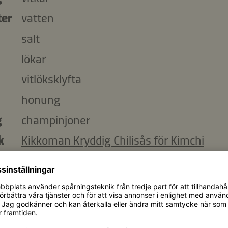
ter
vatten
salt
lökar
vitlöksklyfta
honung
g
champinjoner
k
Kikkoman Kryddig Chilisås för Kimchi
nymalen peppar
k
färska timjanblad