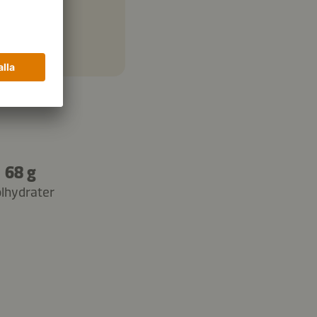
68 g
lhydrater