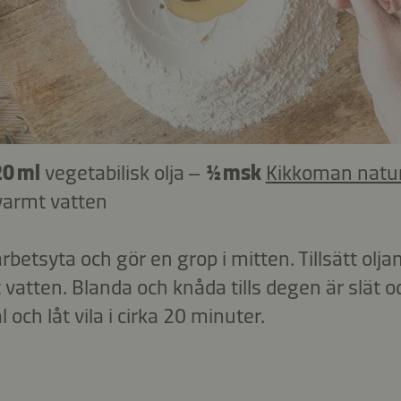
20 ml
vegetabilisk olja –
½ msk
Kikkoman natur
varmt vatten
arbetsyta och gör en grop i mitten. Tillsätt olj
vatten. Blanda och knåda tills degen är slät oc
och låt vila i cirka 20 minuter.