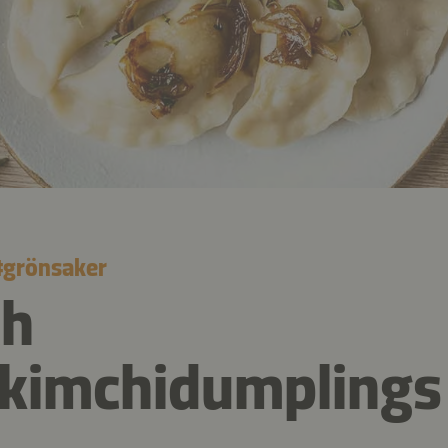
#
grönsaker
ch
kimchidumplings