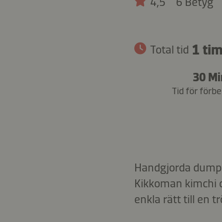
4,5
6 Betyg
1 tim
Total tid
30 Mi
Tid för förb
Handgjorda dumpli
Kikkoman kimchi c
enkla rätt till e