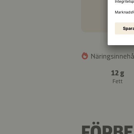
Näringsinnehåll
12 g
Fett
FÖRBE