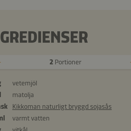
NGREDIENSER
2
Portioner
g
vetemjöl
l
matolja
msk
Kikkoman naturligt bryggd sojasås
ml
varmt vatten
g
vitkål