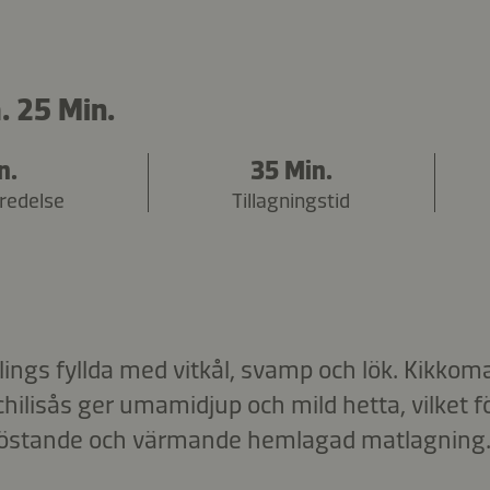
. 25 Min.
n.
35 Min.
eredelse
Tillagningstid
ngs fyllda med vitkål, svamp och lök. Kikkom
hilisås ger umamidjup och mild hetta, vilket 
n tröstande och värmande hemlagad matlagning