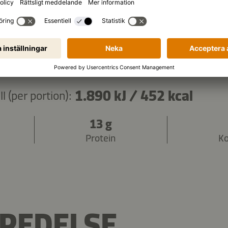
Kopiera ingredienser
1.890 kJ
/
452 kcal
 (per portion):
13 g
Protein
Ko
REDELSE