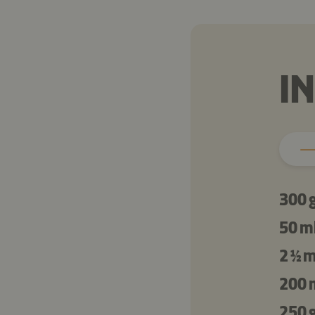
I
300 
50 m
2 ½ 
200 
250 