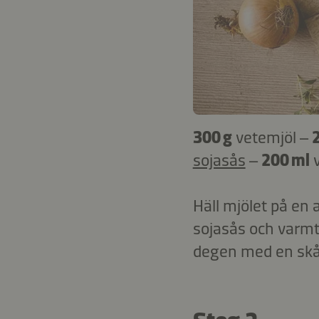
300 g
vetemjöl –
sojasås
–
200 ml
Häll mjölet på en 
sojasås och varmt 
degen med en skål 