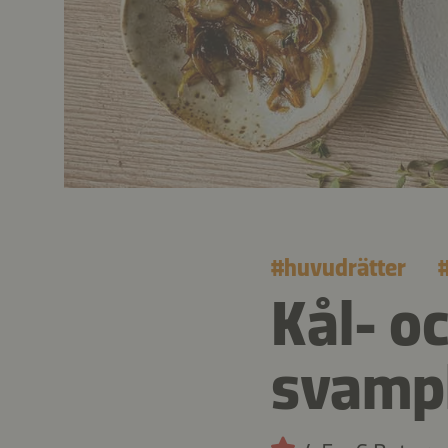
#
huvudrätter
Kål- o
svamp