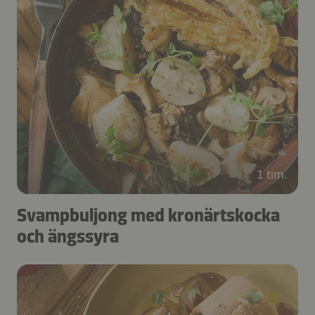
1 tim.
Svampbuljong med kronärtskocka
och ängssyra