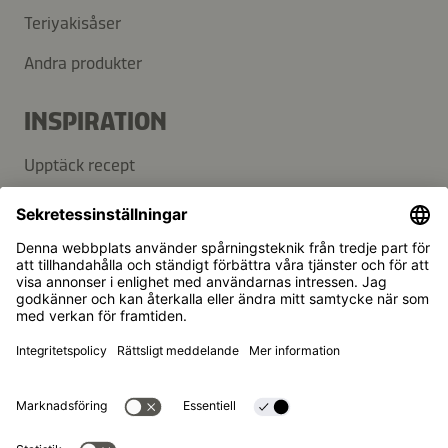
Teriyakisåser
Andra produkter
INSPIRATION
Upptäck recept
Blogg
SUPPORT
Kontakt
FAQ
Kikkoman är ett registrerat varumärke som tillhör Kikkoman
Corporation, Japan.