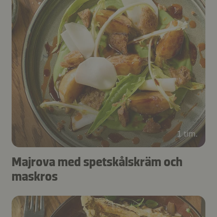
1 tim.
Majrova med spetskålskräm och
maskros