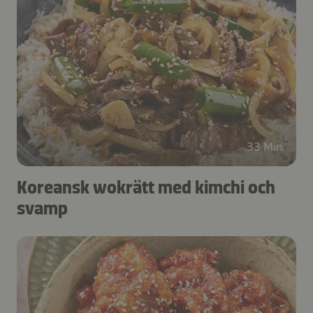
33 Min.
Koreansk wokrätt med kimchi och
svamp