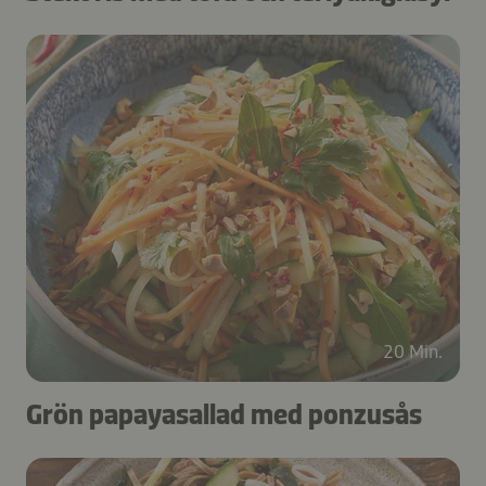
20 Min.
Grön papayasallad med ponzusås