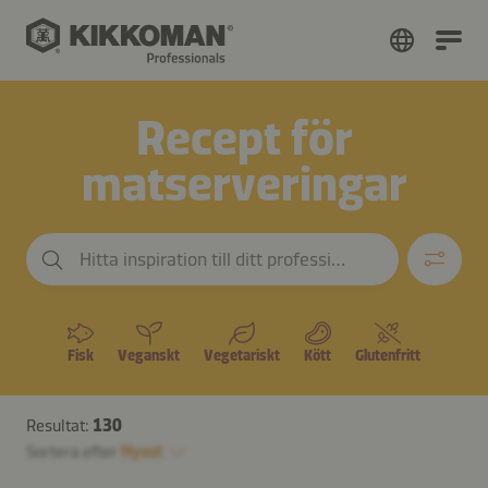
Recept för
matserveringar
Hitta inspiration till ditt professionella kök
Fisk
Veganskt
Vegetariskt
Kött
Glutenfritt
Resultat:
130
Sortera efter
Nyast