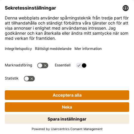
Blogg
SUPPORT
Kontakt
FAQ
Kikkoman är ett registrerat varumärke som tillhör Kikkoman
Corporation, Japan.
© Kikkoman Trading Europe GmbH 2023 – 2026
Theodorstraße 180, 40472 Düsseldorf, Germany
Registrerad vid Amtsgericht Düsseldorf:
Handelsregisternummer: HRB 35856
Sekretessinställningar
Rättsligt meddelande
Dataintegritet