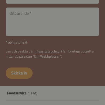
Ditt ärende
* obligatoriskt
Läs och beakta vår
integritetspolicy
. Fler företagsuppgifter
hittar du på sidan
”Om Webbplatsen”
.
contactSE-
B2B-
Skicka in
26625-
I7y0mgbXuQrB12e3aVAqwchW
Foodservice
FAQ