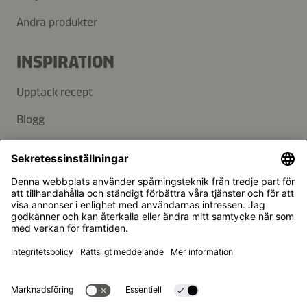
Andra produkter
INSPIRATION
Upptäck recept
Blogg
SUPPORT
Kontakt
FAQ
Kikkoman är ett registrerat varumärke som tillhör Kikkoman
Corporation, Japan.
© Kikkoman Trading Europe GmbH 2023 – 2026