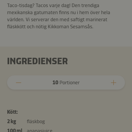
Taco-tisdag? Tacos varje dag! Den trendiga
mexikanska gatumaten finns nu i hem över hela
världen. Vi serverar den med saftigt marinerat
fläskkött och nötig Kikkoman Sesamsås.
INGREDIENSER
10
Portioner
Kött:
2 kg
fläskbog
100 ml
ananasjuice