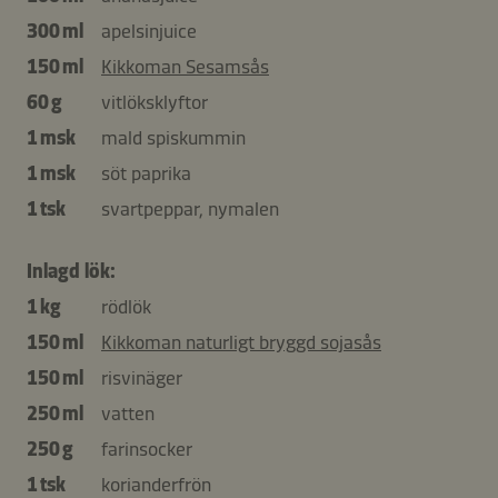
300 ml
apelsinjuice
150 ml
Kikkoman Sesamsås
60 g
vitlöksklyftor
1 msk
mald spiskummin
1 msk
söt paprika
1 tsk
svartpeppar, nymalen
Inlagd lök:
1 kg
rödlök
150 ml
Kikkoman naturligt bryggd sojasås
150 ml
risvinäger
250 ml
vatten
250 g
farinsocker
1 tsk
korianderfrön