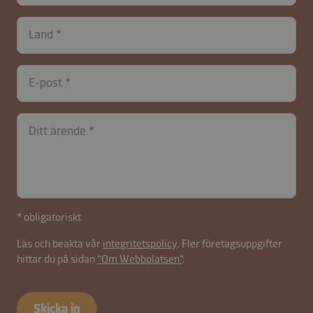
Land
E-post
Ditt ärende
* obligatoriskt
Läs och beakta vår
integritetspolicy
. Fler företagsuppgifter
hittar du på sidan
”Om Webbplatsen”
.
contactSE-
B2B-
Skicka in