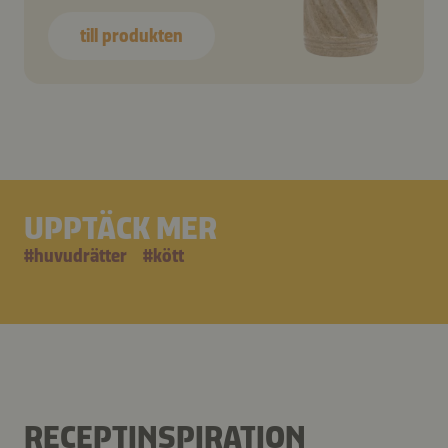
till produkten
UPPTÄCK MER
#
huvudrätter
#
kött
RECEPTINSPIRATION