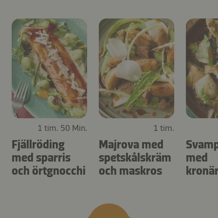
1 tim. 50 Min.
1 tim.
Fjällröding
Majrova med
Svamp
med sparris
spetskålskräm
med
och örtgnocchi
och maskros
kronä
och ä