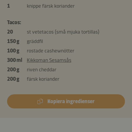
1
knippe färsk koriander
Tacos:
20
st vetetacos (små mjuka tortillas)
150 g
gräddfil
100 g
rostade cashewnötter
300 ml
Kikkoman Sesamsås
200 g
riven cheddar
200 g
färsk koriander
Kopiera ingredienser