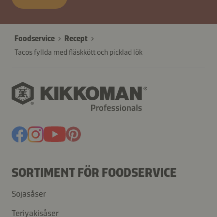
26625-
0i2sdWcQkyqLXmwGtxA7I
Foodservice
Recept
Tacos fyllda med fläskkött och picklad lök
SORTIMENT FÖR FOODSERVICE
Sojasåser
Teriyakisåser