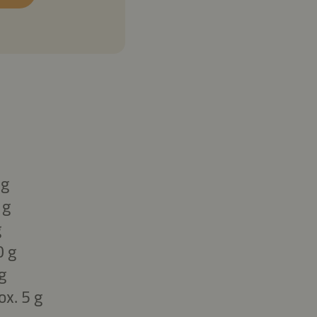
 g
 g
g
0 g
g
ox. 5 g