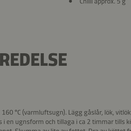
Chilli approx. 5 g
REDELSE
 160 °C (varmluftsugn). Lägg gåslår, lök, vitlök
 en ugnsform och tillaga i ca 2 timmar tills k
benet. Skumma av lite av fettet. Dra av köttet 