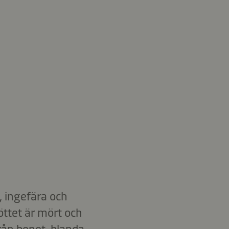
, ingefära och
öttet är mört och
från benet, blanda