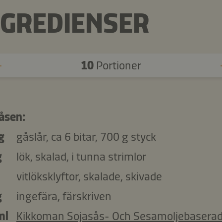
NGREDIENSER
10
Portioner
gåsen:
g
gåslår, ca 6 bitar, 700 g styck
g
lök, skalad, i tunna strimlor
vitlöksklyftor, skalade, skivade
g
ingefära, färskriven
ml
Kikkoman Sojasås- Och Sesamoljebaserad