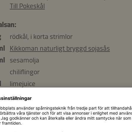
Till Pokeskål
salsan:
g
rödkål, i korta strimlor
ml
Kikkoman naturligt bryggd sojasås
ml
sesamolja
chiliflingor
l
limejuice
squashen:
g
butternutpumpa, skalad, tärnad (ca 1 x 1 
ml
olivolja