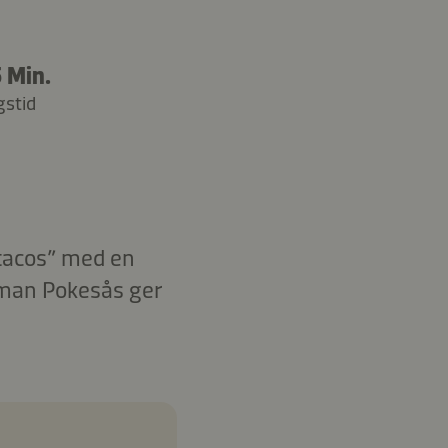
5 Min.
gstid
stacos” med en
oman Pokesås ger