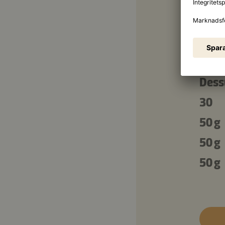
120 
150 
Dess
30
50 g
50 g
50 g