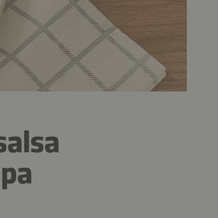
salsa
mpa