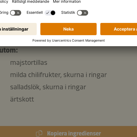
g
honung
Salt
g
pumpafrön
utom:
majstortillas
milda chilifrukter, skurna i ringar
salladslök, skurna i ringar
ärtskott
Kopiera ingredienser