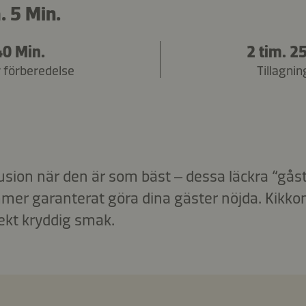
. 5 Min.
40 Min.
2 tim. 2
r förberedelse
Tillagnin
sion när den är som bäst – dessa läckra “gå
mer garanterat göra dina gäster nöjda. Kikk
fekt kryddig smak.