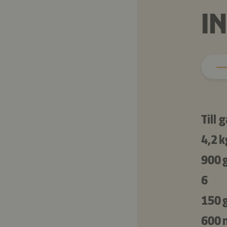
I
Till 
4,2 k
900 
6
150 
600 