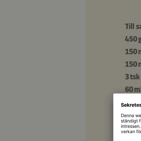
Till 
450 
150 
150 
3 tsk
60 m
Till 
600 
150 