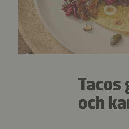
Tacos 
och ka