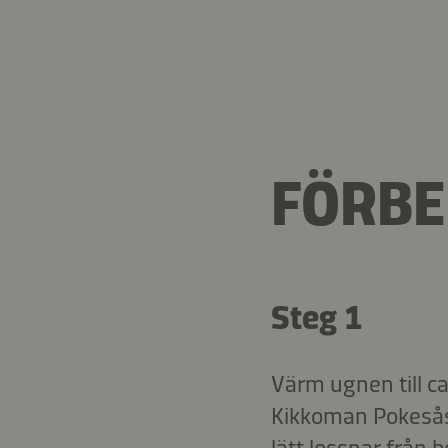
FÖRBE
Steg 1
Värm ugnen till ca
Kikkoman Pokesås i
lätt lossnar från 