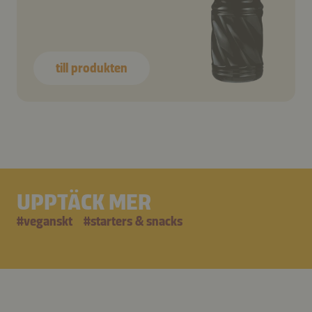
till produkten
UPPTÄCK MER
#
veganskt
#
starters & snacks