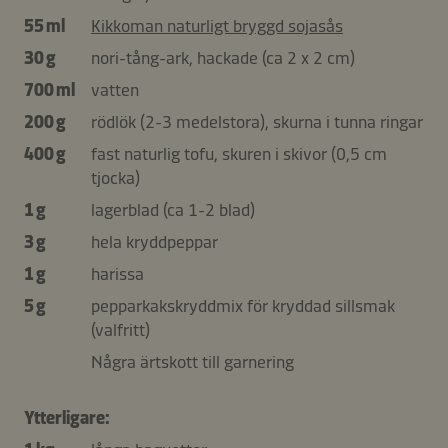
55 ml
Kikkoman naturligt bryggd sojasås
30 g
nori-tång-ark, hackade (ca 2 x 2 cm)
700 ml
vatten
200 g
rödlök (2-3 medelstora), skurna i tunna ringar
400 g
fast naturlig tofu, skuren i skivor (0,5 cm
tjocka)
1 g
lagerblad (ca 1-2 blad)
3 g
hela kryddpeppar
1 g
harissa
5 g
pepparkakskryddmix för kryddad sillsmak
(valfritt)
Några ärtskott till garnering
Ytterligare: