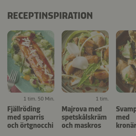
RECEPTINSPIRATION
1 tim. 50 Min.
1 tim.
Fjällröding
Majrova med
Svamp
med sparris
spetskålskräm
med
och örtgnocchi
och maskros
kronä
och ä