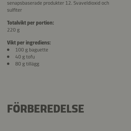
senapsbaserade produkter 12. Svaveldioxid och
sulfiter
Totalvikt per portion:
220 g
Vikt per ingrediens:
100 g baguette
40 g tofu
80 g tillägg
FÖRBEREDELSE