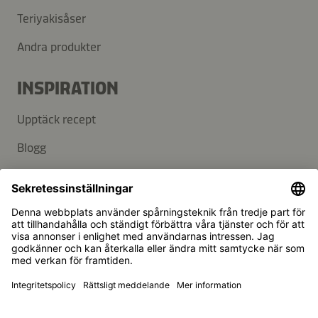
Teriyakisåser
Andra produkter
INSPIRATION
Upptäck recept
Blogg
SUPPORT
Kontakt
FAQ
Kikkoman är ett registrerat varumärke som tillhör Kikkoman
Corporation, Japan.