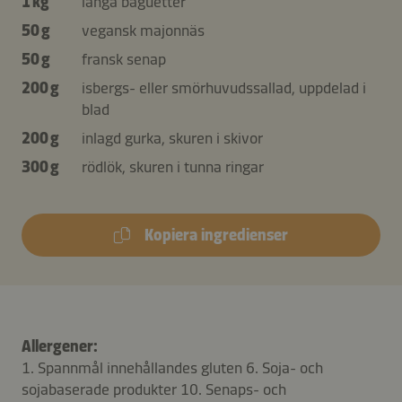
1 kg
långa baguetter
50 g
vegansk majonnäs
50 g
fransk senap
200 g
isbergs- eller smörhuvudssallad, uppdelad i
blad
200 g
inlagd gurka, skuren i skivor
300 g
rödlök, skuren i tunna ringar
Kopiera ingredienser
Allergener:
1. Spannmål innehållandes gluten 6. Soja- och
sojabaserade produkter 10. Senaps- och