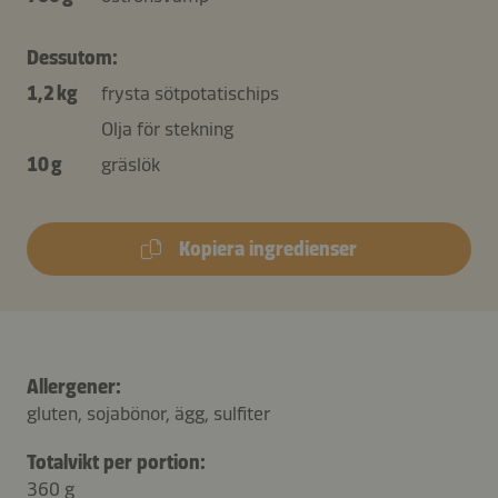
Dessutom:
1,2 kg
frysta sötpotatischips
Olja för stekning
10 g
gräslök
Kopiera ingredienser
Allergener:
gluten, sojabönor, ägg, sulfiter
Totalvikt per portion:
360 g