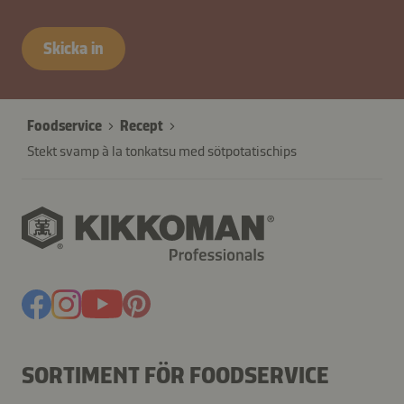
contactSE-
B2B-
Skicka in
26625-
pG5ylTUbYez0i7dkOMq
Foodservice
Recept
Stekt svamp à la tonkatsu med sötpotatischips
SORTIMENT FÖR FOODSERVICE