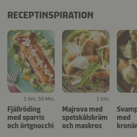
RECEPTINSPIRATION
1 tim. 50 Min.
1 tim.
Fjällröding
Majrova med
Svamp
med sparris
spetskålskräm
med
och örtgnocchi
och maskros
kronä
och ä