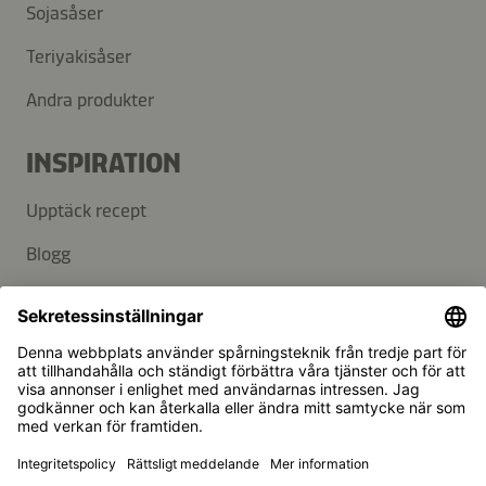
Sojasåser
Teriyakisåser
Andra produkter
INSPIRATION
Upptäck recept
Blogg
SUPPORT
Kontakt
FAQ
Kikkoman är ett registrerat varumärke som tillhör Kikkoman