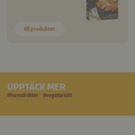
till produkten
UPPTÄCK MER
#
huvudrätter
#
vegetariskt