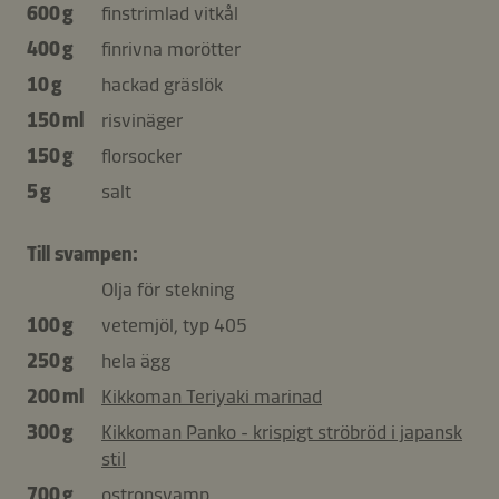
600 g
finstrimlad vitkål
400 g
finrivna morötter
10 g
hackad gräslök
150 ml
risvinäger
150 g
florsocker
5 g
salt
Till svampen:
Olja för stekning
100 g
vetemjöl, typ 405
250 g
hela ägg
200 ml
Kikkoman Teriyaki marinad
300 g
Kikkoman Panko - krispigt ströbröd i japansk
stil
700 g
ostronsvamp