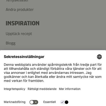
Teriyakisåser
Andra produkter
INSPIRATION
Upptäck recept
Blogg
SUPPORT
Kontakt
FAQ
Kikkoman är ett registrerat varumärke som tillhör Kikkoman
Corporation, Japan.
© Kikkoman Trading Europe GmbH 2023 – 2026