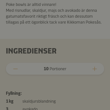
Poke bowls är alltid vinnare!
Med risnudlar, skaldjur, majs och avokado är denna
gatumatsfavorit riktigt fräsch och kan dessutom
tillagas på ett ögonblick tack vare Kikkoman Pokesås.
INGREDIENSER
10
Portioner
Fyllning:
1 kg
skaldjursblandning
3
avokado