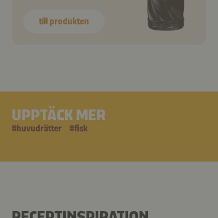
till produkten
UPPTÄCK MER
#
huvudrätter
#
fisk
RECEPTINSPIRATION