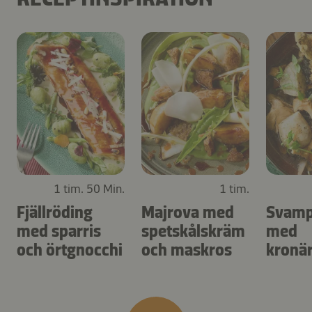
1 tim. 50 Min.
1 tim.
Fjällröding
Majrova med
Svamp
med sparris
spetskålskräm
med
och örtgnocchi
och maskros
kronä
och ä