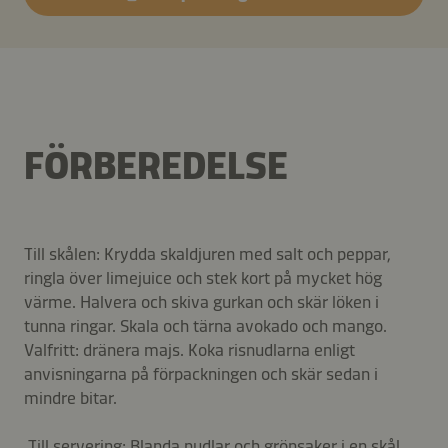
FÖRBEREDELSE
Till skålen: Krydda skaldjuren med salt och peppar,
ringla över limejuice och stek kort på mycket hög
värme. Halvera och skiva gurkan och skär löken i
tunna ringar. Skala och tärna avokado och mango.
Valfritt: dränera majs. Koka risnudlarna enligt
anvisningarna på förpackningen och skär sedan i
mindre bitar.
Till servering: Blanda nudlar och grönsaker i en skål,