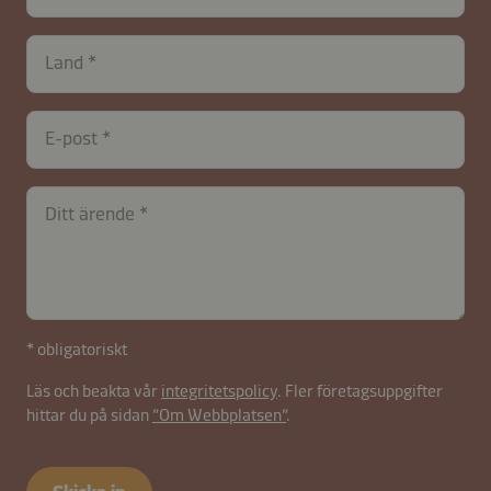
Land
E-post
contactSE-
Ditt ärende
B2B-
26625-
oCupbVLJ
* obligatoriskt
Läs och beakta vår
integritetspolicy
. Fler företagsuppgifter
hittar du på sidan
”Om Webbplatsen”
.