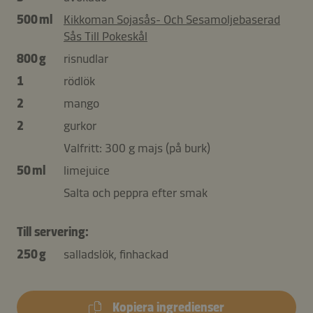
500 ml
Kikkoman Sojasås- Och Sesamoljebaserad
Sås Till Pokeskål
800 g
risnudlar
1
rödlök
2
mango
2
gurkor
Valfritt: 300 g majs (på burk)
50 ml
limejuice
Salta och peppra efter smak
Till servering:
250 g
salladslök, finhackad
Kopiera ingredienser