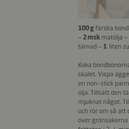
100 g
färska bon
–
2 msk
matolja –
tärnad –
1
liten z
Koka bondbönorna i
skalet. Vispa ägg
en non-stick panna 
olja. Tillsätt den 
mjuknat något. Ti
och rör om så att
över grönsakerna i