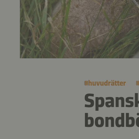
#
huvudrätter
Spansk
bondb