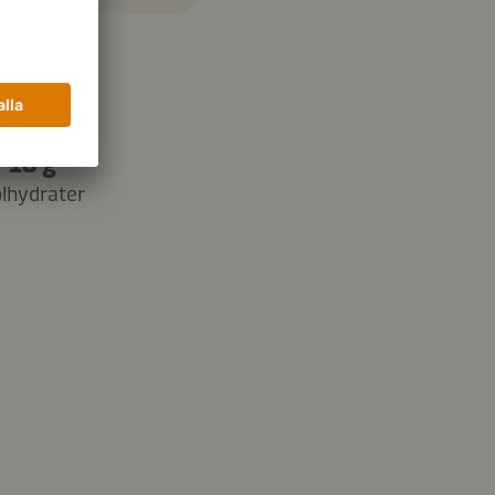
18 g
lhydrater