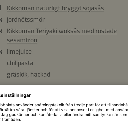
l
Kikkoman naturligt bryggd sojasås
k
jordnötssmör
k
Kikkoman Teriyaki woksås med rostade
sesamfrön
k
limejuice
chilipasta
gräslök, hackad
Kopiera ingredienser