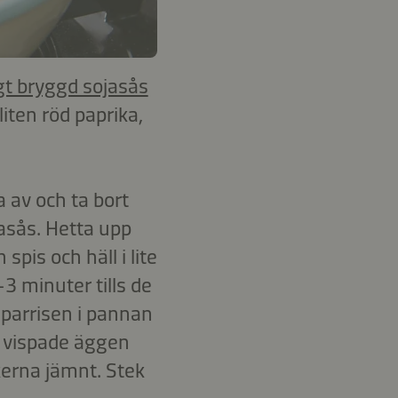
gt bryggd sojasås
liten röd paprika,
 av och ta bort
asås. Hetta upp
pis och häll i lite
-3 minuter tills de
sparrisen i pannan
e vispade äggen
kerna jämnt. Stek