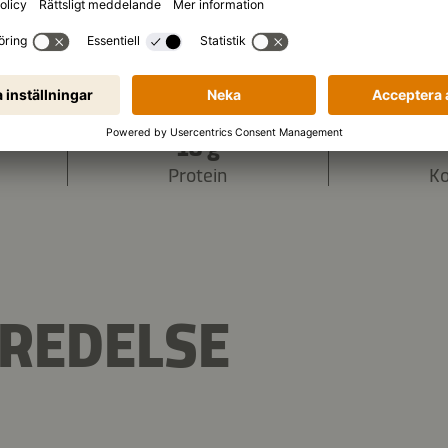
1.340 kJ
/
320 kcal
 (per portion):
18 g
Protein
Ko
REDELSE