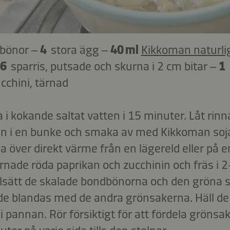
dbönor –
4
stora ägg –
40 ml
Kikkoman naturli
6
sparris, putsade och skurna i 2 cm bitar –
1
ucchini, tärnad
 kokande saltat vatten i 15 minuter. Låt rinna
en i en bunke och smaka av med Kikkoman soj
över direkt värme från en lägereld eller på en s
tärnade röda paprikan och zucchinin och fräs i 2
llsätt de skalade bondbönorna och den gröna 
 de blandas med de andra grönsakerna. Häll d
 pannan. Rör försiktigt för att fördela grönsa