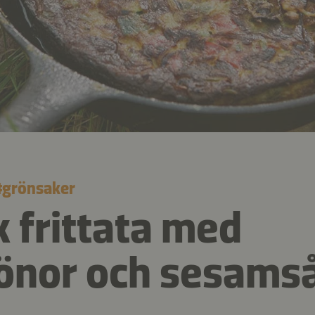
#
grönsaker
 frittata med
önor och sesams