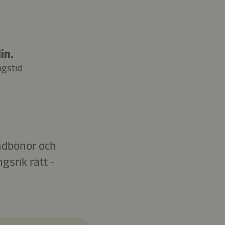
in.
ngstid
ndbönor och
srik rätt -