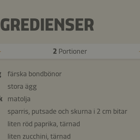
NGREDIENSER
2
Portioner
g
färska bondbönor
stora ägg
k
matolja
sparris, putsade och skurna i 2 cm bitar
liten röd paprika, tärnad
liten zucchini, tärnad