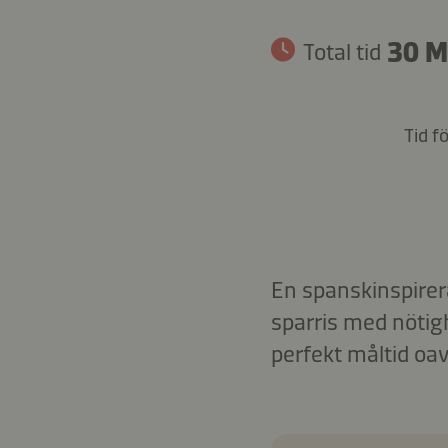
30 M
Total tid
Tid f
En spanskinspirer
sparris med nötig
perfekt måltid oa