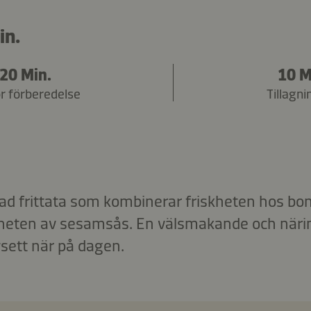
in.
20 Min.
10 M
ör förberedelse
Tillagni
ad frittata som kombinerar friskheten hos bo
heten av sesamsås. En välsmakande och näring
vsett när på dagen.