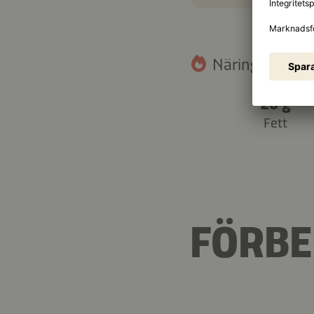
Näringsinnehåll
20 g
Fett
FÖRBE