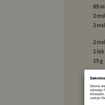
85 m
2 ms
2 ms
2 ms
1 tsk
15 g